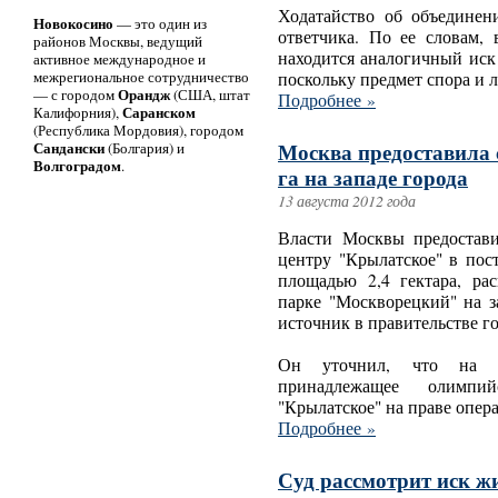
Ходатайство об объединен
Новокосино
— это один из
ответчика. По ее словам, 
районов Москвы, ведущий
находится аналогичный иск
активное международное и
межрегиональное сотрудничество
поскольку предмет спора и л
Орандж
— с городом
(США, штат
Подробнее »
Саранском
Калифорния),
(Республика Мордовия), городом
Сандански
Москва предоставила 
(Болгария) и
Волгоградом
.
га на западе города
13 августа 2012 года
Власти Москвы предостав
центру "Крылатское" в пос
площадью 2,4 гектара, ра
парке "Москворецкий" на з
источник в правительстве го
Он уточнил, что на эт
принадлежащее олимпий
"Крылатское" на праве опер
Подробнее »
Суд рассмотрит иск ж