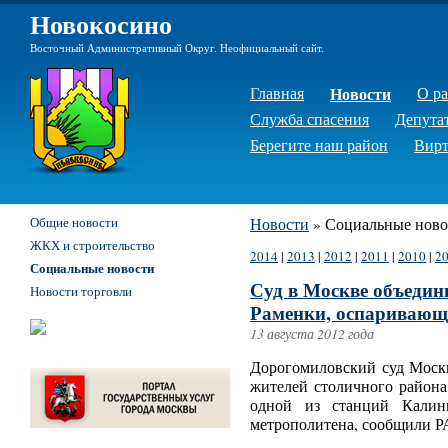
Новокосино
Восточный Административный Округ. Неофициальный сайт.
Главная
Новости
О р
Служба спасения
Депута
Берегите наш район
Вирт
Общие новости
Новости
»
Социальные ново
ЖКХ и строительство
2014
|
2013
|
2012
|
2011
|
2010
|
2
Социальные новости
Суд в Москве объедин
Новости торговли
Раменки, оспаривающи
13 августа 2012 года
Дорогомиловский суд Моск
жителей столичного района
одной из станций Калини
метрополитена, сообщили Р