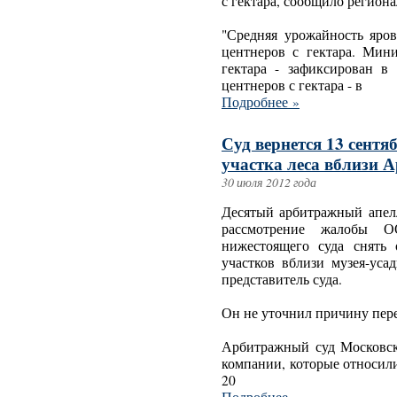
с гектара, сообщило региона
"Средняя урожайность яров
центнеров с гектара. Мин
гектара - зафиксирован в
центнеров с гектара - в
Подробнее »
Суд вернется 13 сентя
участка леса вблизи 
30 июля 2012 года
Десятый арбитражный апел
рассмотрение жалобы О
нижестоящего суда снять
участков вблизи музея-ус
представитель суда.
Он не уточнил причину пере
Арбитражный суд Московск
компании, которые относил
20