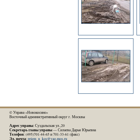
© Управа «Новокосино»
Восточный административный округ г. Москвы
Адрес управы
: Суздальская ул.,20
Секретарь главы управы
— Силаева Дарья Юрьевна
Телефон
: (495)701-44-65 и 701-33-61 (факс)
Эл. почта
:
priem_n_kos@vao.mos.ru