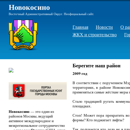
Новокосино
Восточный Административный Округ. Неофициальный сайт.
Главная
Новости
О ра
ЖКХ и строительство
Го
Берегите наш район
2009 год
В соответствии с поручением Мэ
территориях, в районе Новокоси
применяться самые жёсткие меры 
Стало традицией ругать коммуна
площадках.
Новокосино
— это один из
Стоп! Может пора прекратить во
районов Москвы, ведущий
формы? Кто поджигает лифты?
активное международное и
межрегиональное сотрудничество
Так, получается что дело не в п
Орандж