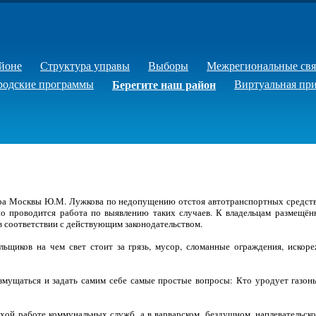
йоне
Структура управы
Выборы
Межрегиональные свя
родские программы
Берегите наш район
Виртуальная пр
ра Москвы Ю.М. Лужкова по недопущению отстоя автотранспортных средств 
но проводится работа по выявлению таких случаев. К владельцам размещённ
в соответствии с действующим законодательством.
льщиков на чем свет стоит за грязь, мусор, сломанные ограждения, иско
змущаться и задать самим себе самые простые вопросы: Кто уродует газоны
лохой работе коммунальных служб, а в варварском, бездушном, наплевательс