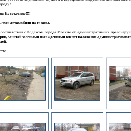
городу?
а Новокосино!!!!
 свои автомобили на газоны.
 соответствии с Кодексом города Москвы об административных правонаруш
ории, занятой зелеными насаждениями влечет наложение административного
лей.
ства: