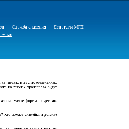
зи
Служба спасения
Депутаты МГД
иемная
на газонах и других озелененных
ого на газонах транспорта будут
реженные малые формы на детских
? Кто ломает скамейки и детские
ком отношении нас самих к чужому