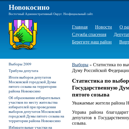
Новокосино
Восточный Административный Округ. Неофициальный сайт.
Главная
Новости
О ра
Служба спасения
Депута
Берегите наш район
Вирт
Выборы 2009
Выборы
»
Статистика по вы
Думу Российской Федерации
Трибуна депутата
Итоги выборов депутатов
Статистика по выбор
Московской городской Думы
Государственную Ду
пятого созыва на территории
района Новокосино
пятого созыва
Об образовании избирательных
участков по месту жительства
Уважаемые жители района Н
избирателей при проведении
выборов депутатов Московской
Управа района благодари
городской Думы пятого созыва на
депутатов в Государствен
территории района Новокосино
созыва.
Избирательные участки на