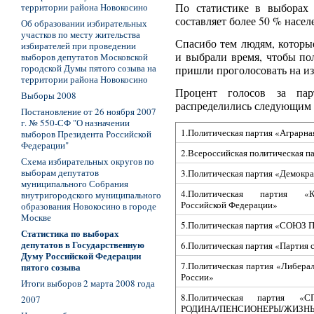
территории района Новокосино
По статистике в выборах 
составляет более 50 % насел
Об образовании избирательных
участков по месту жительства
Спасибо тем людям, котор
избирателей при проведении
и выбрали время, чтобы по
выборов депутатов Московской
городской Думы пятого созыва на
пришли проголосовать на из
территории района Новокосино
Процент голосов за па
Выборы 2008
распределились следующим 
Постановление от 26 ноября 2007
г. № 550-СФ "О назначении
1.Политическая партия «Аграрна
выборов Президента Российской
Федерации"
2.Всероссийская политическая п
Схема избирательных округов по
выборам депутатов
3.Политическая партия «Демокра
муниципального Собрания
4.Политическая партия «К
внутригородского муниципального
Российской Федерации»
образования Новокосино в городе
Москве
5.Политическая партия «СОЮЗ
Статистика по выборах
депутатов в Государственную
6.Политическая партия «Партия 
Думу Российской Федерации
7.Политическая партия «Либерал
пятого созыва
России»
Итоги выборов 2 марта 2008 года
8.Политическая партия «
2007
РОДИНА/ПЕНСИОНЕРЫ/ЖИЗНЬ