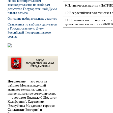
Новое в избирательном
законодательстве по выборам
9.Политическая партия «ПАТР
депутатов Государственной Думы
пятого созыва
10.Всероссийская политическа
Описание избирательных участков
11.Политическая партия «Р
демократическая партия «ЯБЛО
Статистика по выборах депутатов
в Государственную Думу
Российской Федерации пятого
созыва
Новокосино
— это один из
районов Москвы, ведущий
активное международное и
межрегиональное сотрудничество
Орандж
— с городом
(США, штат
Саранском
Калифорния),
(Республика Мордовия), городом
Сандански
(Болгария) и