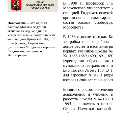
В 1908 г. профессор Г.К
Московского университета,к
станцией Гидрометеослужбы
организована сельхозарте
состав совхоза "Люберец
Новокосино
— это один из
районов Москвы, ведущий
Моссовета).
активное международное и
межрегиональное сотрудничество
В 1986 г.,после того,как 
Орандж
— с городом
(США, штат
застройка нового района 
Саранском
Калифорния),
домов растет и население р
(Республика Мордовия), городом
Сандански
первых учеников школы №
(Болгария) и
Волгоградом
.
№1688,1689,1690,1691,16
учреждения образования 
музыкально-театрального
Библиотеки №№7,130. В 19
для взрослых №206,а рядо
которая начинает свою работ
В связи с ростом населени
дошкольных и учебных за
работать: школы №№1200,1
1995 г. в память о погиб
Стелла Памяти,в которо