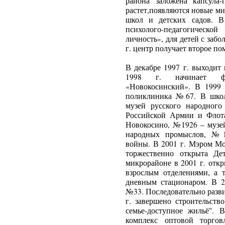
района заложена капсула
растет,появляются новые ми
школ и детских садов. В
психолого-педагогическо
личность», для детей с за
г. центр получает второе по
В декабре 1997 г. выходит
1998 г. начинает фу
«Новокосинский». В 1999 
поликлиника №67. В школ
музей русского народног
Российской Армии и Флот
Новокосино, №1926 – музей
народных промыслов, №1
войны. В 2001 г. Мэром 
торжественно открыта Д
микрорайоне в 2001 г. отк
взрослым отделениями, а 
дневным стационаром. В 20
№33. Последовательно разви
г. завершено строительст
семье-доступное жильё". 
комплекс оптовой торгов