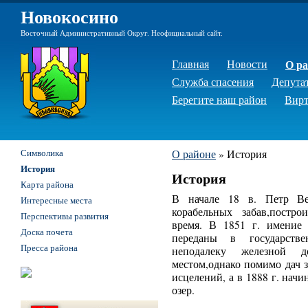
Новокосино
Восточный Административный Округ. Неофициальный сайт.
Главная
Новости
О ра
Служба спасения
Депута
Берегите наш район
Вирт
Символика
О районе
»
История
История
История
Карта района
В начале 18 в. Петр Ве
Интересные места
корабельных забав,постр
Перспективы развития
время. В 1851 г. имение
Доска почета
переданы в государств
Пресса района
неподалеку железной д
местом,однако помимо дач 
исцелений, а в 1888 г. нач
озер.