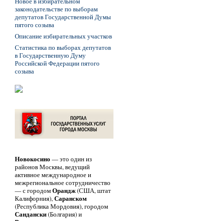
Новое в избирательном
законодательстве по выборам
депутатов Государственной Думы
пятого созыва
Описание избирательных участков
Статистика по выборах депутатов
в Государственную Думу
Российской Федерации пятого
созыва
Новокосино
— это один из
районов Москвы, ведущий
активное международное и
межрегиональное сотрудничество
Орандж
— с городом
(США, штат
Саранском
Калифорния),
(Республика Мордовия), городом
Сандански
(Болгария) и