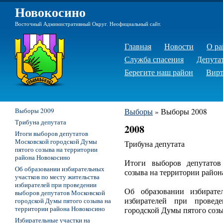
Новокосино
Восточный Административный Округ. Неофициальный сайт.
Главная
Новости
О ра
Служба спасения
Депута
Берегите наш район
Вирт
Выборы 2009
Выборы
»
Выборы 2008
Трибуна депутата
2008
Итоги выборов депутатов
Московской городской Думы
Трибуна депутата
пятого созыва на территории
района Новокосино
Итоги выборов депутатов
Об образовании избирательных
созыва на территории райо
участков по месту жительства
избирателей при проведении
Об образовании избирате
выборов депутатов Московской
избирателей при провед
городской Думы пятого созыва на
территории района Новокосино
городской Думы пятого соз
Избирательные участки на