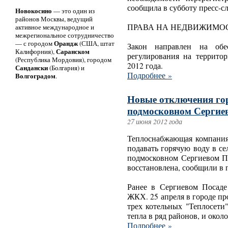
сообщила в субботу пресс-с
Новокосино
— это один из
районов Москвы, ведущий
ПРАВА НА НЕДВИЖИМОС
активное международное и
межрегиональное сотрудничество
Орандж
— с городом
(США, штат
Закон направлен на обес
Саранском
Калифорния),
регулирования на террито
(Республика Мордовия), городом
2012 года.
Сандански
(Болгария) и
Подробнее »
Волгоградом
.
Новые отключения го
подмосковном Сергие
27 июня 2012 года
Теплоснабжающая компания
подавать горячую воду в с
подмосковном Сергиевом По
восстановлена, сообщили в 
Ранее в Сергиевом Посаде
ЖКХ. 25 апреля в городе п
трех котельных "Теплосети"
тепла в ряд районов, и около
Подробнее »