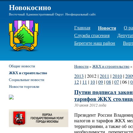
Новокосино
Восточный Административный Округ. Неофициальный сайт.
Главная
Новости
О р
Служба спасения
Депута
Берегите наш район
Вирт
Общие новости
Новости
»
ЖКХ и строительство
ЖКХ и строительство
2013
|
2012
|
2011
|
2010
|
200
Социальные новости
12
|
11
|
10
|
09
|
08
|
07
|
06
|
0
Новости торговли
Путин подписал закон
тарифов ЖКХ столиц
30 июня 2012 года
Президент России Владимир
налогов и тарифов ЖКХ ме
территориями, а также об 
необходимости перерегист