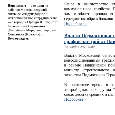
Ранее в министерстве с
Новокосино
— это один из
коммунального хозяйства П
районов Москвы, ведущий
зиме в области прошла по 
активное международное и
межрегиональное сотрудничество
середине октября в большин
Орандж
— с городом
(США, штат
Подробнее »
Саранском
Калифорния),
(Республика Мордовия), городом
Сандански
(Болгария) и
Власти Подмосковья хо
Волгоградом
.
график застройки Па
14 ноября 2012 года
Власти Московской области
консолидированный график 
в районе Павшинской пойм
министр строительного 
хозяйства Подмосковья Гер
В настоящее время в эт
застройщики, как группа 
около десятка средних и ме
Подробнее »