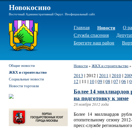
Новокосино
Восточный Административный Округ. Неофициальный сайт.
Главная
Новости
О р
Служба спасения
Депута
Берегите наш район
Вирт
Общие новости
Новости
»
ЖКХ и строительство
ЖКХ и строительство
2013
|
2012
|
2011
|
2010
|
200
Социальные новости
12
|
11
|
10
|
09
|
08
|
07
|
06
|
0
Новости торговли
Более 14 миллиардов 
на подготовку к зиме
28 ноября 2012 года
Более 14 миллиардов рубл
отопительному сезону 2012
пресс-службе регионального