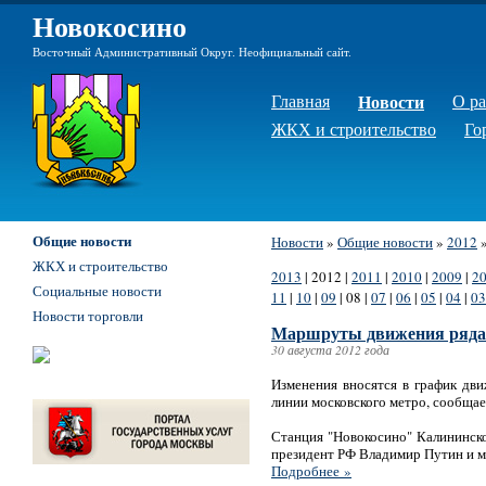
Новокосино
Восточный Административный Округ. Неофициальный сайт.
Главная
Новости
О р
ЖКХ и строительство
Го
Общие новости
Новости
»
Общие новости
»
2012
ЖКХ и строительство
2013
|
2012
|
2011
|
2010
|
2009
|
2
Социальные новости
11
|
10
|
09
|
08
|
07
|
06
|
05
|
04
|
03
Новости торговли
Маршруты движения ряда а
30 августа 2012 года
Изменения вносятся в график дв
линии московского метро, сообща
Станция "Новокосино" Калининско
президент РФ Владимир Путин и 
Подробнее »