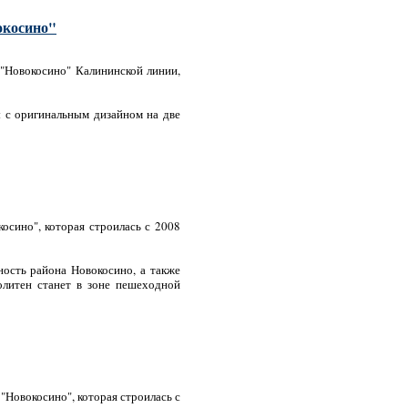
окосино"
 "Новокосино" Калининской линии,
ы с оригинальным дизайном на две
сино", которая строилась с 2008
ость района Новокосино, а также
олитен станет в зоне пешеходной
Новокосино", которая строилась с