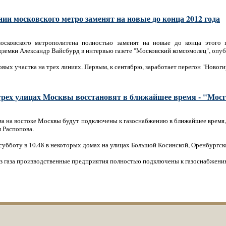
ии московского метро заменят на новые до конца 2012 года
осковского метрополитена полностью заменят на новые до конца этого 
дземки Александр Вайсбурд в интервью газете "Московский комсомолец", опуб
вых участка на трех линиях. Первым, к сентябрю, заработает перегон "Новоги
 трех улицах Москвы восстановят в ближайшее время - "Мосг
ома на востоке Москвы будут подключены к газоснабжению в ближайшее время,
 Распопова.
убботу в 10.48 в некоторых домах на улицах Большой Косинской, Оренбургской
ез газа производственные предприятия полностью подключены к газоснабжени