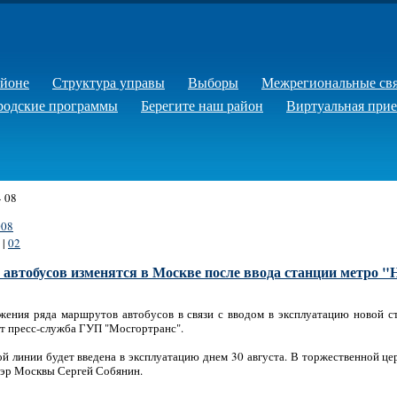
айоне
Структура управы
Выборы
Межрегиональные св
родские программы
Берегите наш район
Виртуальная при
»
08
008
|
02
втобусов изменятся в Москве после ввода станции метро "
ижения ряда маршрутов автобусов в связи с вводом в эксплуатацию новой с
ет пресс-служба ГУП "Мосгортранс".
й линии будет введена в эксплуатацию днем 30 августа. В торжественной ц
мэр Москвы Сергей Собянин.