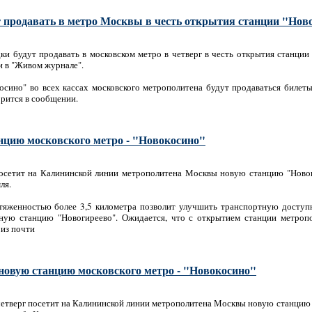
 продавать в метро Москвы в честь открытия станции "Нов
ки будут продавать в московском метро в четверг в честь открытия станции
и в "Живом журнале".
осино" во всех кассах московского метрополитена будут продаваться билет
ворится в сообщении.
нцию московского метро - "Новокосино"
сетит на Калининской линии метрополитена Москвы новую станцию "Новоко
ля.
тяженностью более 3,5 километра позволит улучшить транспортную доступн
ую станцию "Новогиреево". Ожидается, что с открытием станции метроп
 из почти
 новую станцию московского метро - "Новокосино"
етверг посетит на Калининской линии метрополитена Москвы новую станцию "