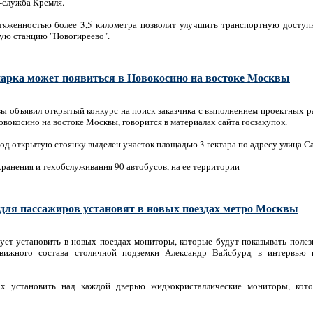
с-служба Кремля.
тяженностью более 3,5 километра позволит улучшить транспортную доступн
ую станцию "Новогиреево".
 парка может появиться в Новокосино на востоке Москвы
ы объявил открытый конкурс на поиск заказчика с выполнением проектных ра
овокосино на востоке Москвы, говорится в материалах сайта госзакупок.
од открытую стоянку выделен участок площадью 3 гектара по адресу улица Са
хранения и техобслуживания 90 автобусов, на ее территории
ля пассажиров установят в новых поездах метро Москвы
ует установить в новых поездах мониторы, которые будут показывать поле
ижного состава столичной подземки Александр Вайсбурд в интервью г
х установить над каждой дверью жидкокристаллические мониторы, кото