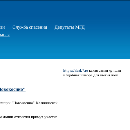
язи
Служба спасения
Депутаты МГД
емная
https://akak7.ru
какая самая лучшая
и удобная швабра для мытья пола.
Новокосино"
танции "Новокосино" Калининской
еремонии открытия примут участие