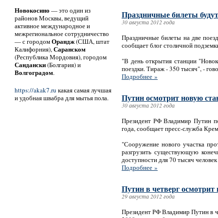
Новокосино
— это один из
Праздничные билеты будут
районов Москвы, ведущий
30 августа 2012 года
активное международное и
межрегиональное сотрудничество
Праздничные билеты на две поезд
Орандж
— с городом
(США, штат
сообщает блог столичной подземк
Саранском
Калифорния),
(Республика Мордовия), городом
"В день открытия станции "Новок
Сандански
(Болгария) и
поездки. Тираж - 350 тысяч", - го
Волгоградом
.
Подробнее »
https://akak7.ru
какая самая лучшая
Путин осмотрит новую ста
и удобная швабра для мытья пола.
30 августа 2012 года
Президент РФ Владимир Путин по
года, сообщает пресс-служба Крем
"Сооружение нового участка про
разгрузить существующую конечн
доступности для 70 тысяч человек
Подробнее »
Путин в четверг осмотрит
29 августа 2012 года
Президент РФ Владимир Путин в ч