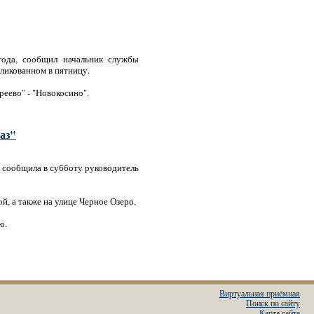
года, сообщил начальник службы
ликованном в пятницу.
реево" - "Новокосино".
аз"
 сообщила в субботу руководитель
, а также на улице Черное Озеро.
ю.
Виртуальная приёмная
Поиск по сайту
Карта сайта