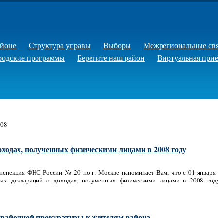
айоне
Структура управы
Выборы
Межрегиональные св
родские программы
Берегите наш район
Виртуальная при
008
оходах, полученных физическими лицами в 2008 году
нспекция ФНС России № 20 по г. Москве напоминает Вам, что с 01 января п
вых деклараций о доходах, полученных физическими лицами в 2008 год
районной прокуратуры к жителям района