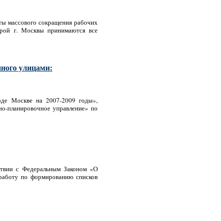
кты массового сокращения рабочих
урой г. Москвы принимаются все
нного улицами:
оде Москве на 2007-2009 годы»,
но-планировочное управление» по
ствии с Федеральным Законом «О
работу по формированию списков