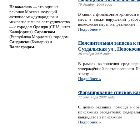
10 декабря 2008 года
Новокосино
— это один из
районов Москвы, ведущий
В связи с финансовым кризисом и
активное международное и
мест, а также нарушений работ
межрегиональное сотрудничество
возможные меры, направленные ...
Орандж
— с городом
(США, штат
Подробнее »
Саранском
Калифорния),
(Республика Мордовия), городом
Сандански
(Болгария) и
Пояснительная записка к п
Волгоградом
.
Суздальская ул., Новокосин
26 ноября 2008 года
В рамках выполнения среднесро
утверждённой постановлением Пр
заказу ...
Подробнее »
Формирование списков кан
17 сентября 2008 года
С целью оказания помощи в обе
присяжных заседателях федерал
кандидатов в присяжные ...
Подробнее »