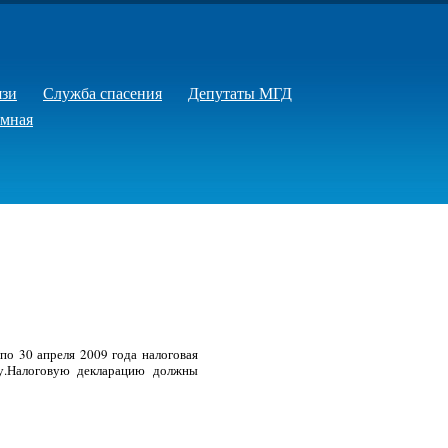
язи
Служба спасения
Депутаты МГД
емная
о 30 апреля 2009 года налоговая
у.Налоговую декларацию должны