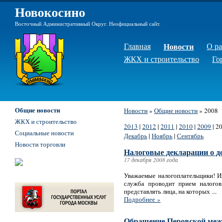
Новокосино
Восточный Административный Округ. Неофициальный сайт.
Главная
Новости
О р
ЖКХ и строительство
Го
Общие новости
Новости
»
Общие новости
»
2008
ЖКХ и строительство
2013
|
2012
|
2011
|
2010
|
2009
|
2
Социальные новости
Декабрь
|
Ноябрь
|
Сентябрь
Новости торговли
Налоговые декларации о д
17 декабря 2008 года
Уважаемые налогоплательщики! И
служба проводит прием налого
представлять лица, на которых ...
Подробнее »
Обращение Перовской меж