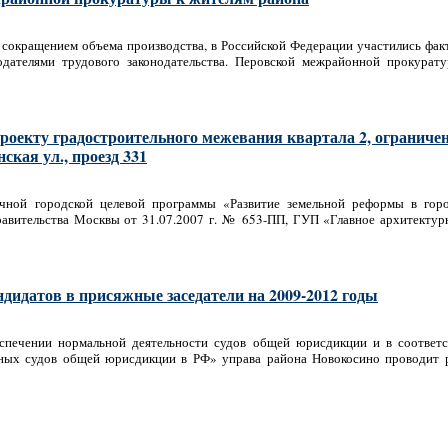
 сокращением объема производства, в Российской Федерации участились фа
одателями трудового законодательства. Перовской межрайонной прокурат
роекту градостроительного межевания квартала 2, ограниче
ская ул., проезд 331
чной городской целевой программы «Развитие земельной реформы в гор
авительства Москвы от 31.07.2007 г. № 653-ПП, ГУП «Главное архитектур
дидатов в присяжные заседатели на 2009-2012 годы
спечении нормальной деятельности судов общей юрисдикции и в соответ
ьных судов общей юрисдикции в РФ» управа района Новокосино проводит 