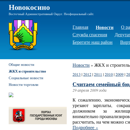
Новокосино
Восточный Административный Округ. Неофициальный сайт.
Главная
Новости
О р
Служба спасения
Депута
Берегите наш район
Вирт
Общие новости
Новости
»
ЖКХ и строитель
ЖКХ и строительство
2013
|
2012
|
2011
|
2010
|
2009
|
2
Социальные новости
Считаем семейный бю
Новости торговли
29 апреля 2009 года
К сожалению, экономическ
урезают зарплаты, сокр
должником за жилищно
внимательно проанализиров
рассчитать, на чем можно сэк
Подробнее »