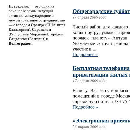
Новокосино
— это один из
Общегородские суббо
районов Москвы, ведущий
активное международное и
17 апреля 2009 года
межрегиональное сотрудничество
Орандж
— с городом
(США, штат
Чистый район для каждого 
Саранском
Калифорния),
встал поутру, умылся, прив
(Республика Мордовия), городом
порядок планету» Антуан
Сандански
(Болгария) и
Волгоградом
Уважаемые жители района
.
участие в ...
Подробнее »
Бесплатная телефонна
приватизации жилых
17 апреля 2009 года
Если у Вас есть вопросы
помещений в городе Москв
справочную по тел.: 783-75-
Подробнее »
«Электронная приемн
23 марта 2009 года