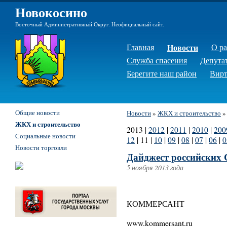
Новокосино
Восточный Административный Округ. Неофициальный сайт.
Главная
Новости
О р
Служба спасения
Депута
Берегите наш район
Вирт
Общие новости
Новости
»
ЖКХ и строительство
ЖКХ и строительство
2013
|
2012
|
2011
|
2010
|
200
Социальные новости
12
|
11
|
10
|
09
|
08
|
07
|
06
|
0
Новости торговли
Дайджест российских 
5 ноября 2013 года
КОММЕРСАНТ
www.kommersant.ru