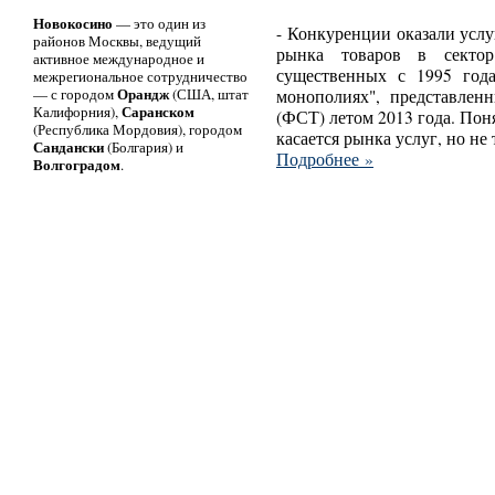
Новокосино
— это один из
- Конкуренции оказали услу
районов Москвы, ведущий
рынка товаров в секто
активное международное и
существенных с 1995 год
межрегиональное сотрудничество
Орандж
— с городом
(США, штат
монополиях", представле
Саранском
Калифорния),
(ФСТ) летом 2013 года. Пон
(Республика Мордовия), городом
касается рынка услуг, но не
Сандански
(Болгария) и
Подробнее »
Волгоградом
.