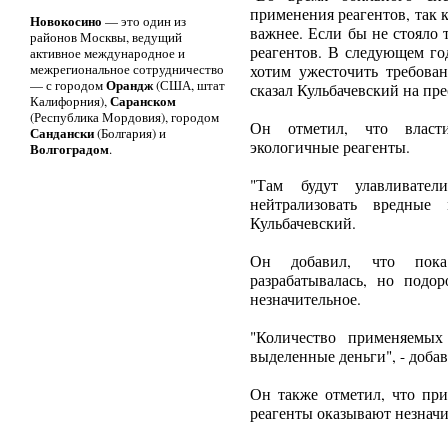
применения реагентов, так 
Новокосино
— это один из
важнее. Если бы не стояло 
районов Москвы, ведущий
реагентов. В следующем г
активное международное и
межрегиональное сотрудничество
хотим ужесточить требован
Орандж
— с городом
(США, штат
сказал Кульбачевский на пр
Саранском
Калифорния),
(Республика Мордовия), городом
Он отметил, что власт
Сандански
(Болгария) и
экологичные реагенты.
Волгоградом
.
"Там будут улавливател
нейтрализовать вредные
Кульбачевский.
Он добавил, что пока
разрабатывалась, но подо
незначительное.
"Количество применяемых
выделенные деньги", - доба
Он также отметил, что пр
реагенты оказывают незнач