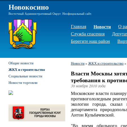
Новокосино
Восточный Административный Округ. Неофициальный сайт.
Главная
Новости
О р
Служба спасения
Депута
Берегите наш район
Вирт
Общие новости
Новости
»
ЖКХ и строительство
ЖКХ и строительство
Власти Москвы хотят
Социальные новости
требования к против
Новости торговли
30 ноября 2010 года
Московские власти планиру
противогололедным реагент
экологии города, сказал
департамента природопол
Антон Кульбачевский.
"Во время обильного сн