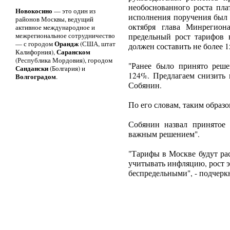
необоснованного роста пл
Новокосино
— это один из
исполнения поручения был 
районов Москвы, ведущий
октября глава Минрегион
активное международное и
межрегиональное сотрудничество
предельный рост тарифов
Орандж
— с городом
(США, штат
должен составить не более 
Саранском
Калифорния),
(Республика Мордовия), городом
"Ранее было принято реше
Сандански
(Болгария) и
124%. Предлагаем снизить 
Волгоградом
.
Собянин.
По его словам, таким образо
Собянин назвал принятое 
важным решением".
"Тарифы в Москве будут ра
учитывать инфляцию, рост 
беспредельными", - подчерк