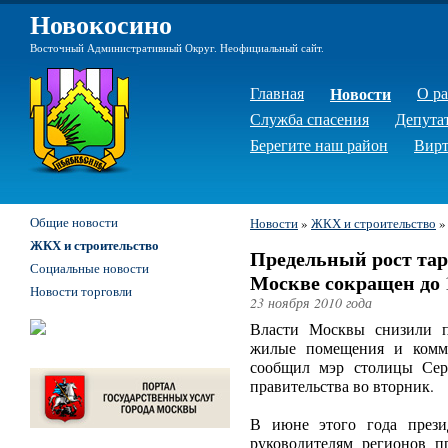
Новокосино
Восточный Административный Округ. Неофициальный сайт.
Главная
Новости
О р
Служба спасения
Депута
Берегите наш район
Вирт
Общие новости
Новости
»
ЖКХ и строительство
ЖКХ и строительство
Предельный рост тар
Социальные новости
Москве сокращен до
Новости торговли
23 ноября 2010 года
Власти Москвы снизили п
жилые помещения и комму
сообщил мэр столицы Сер
правительства во вторник.
В июне этого года през
руководителям регионов п