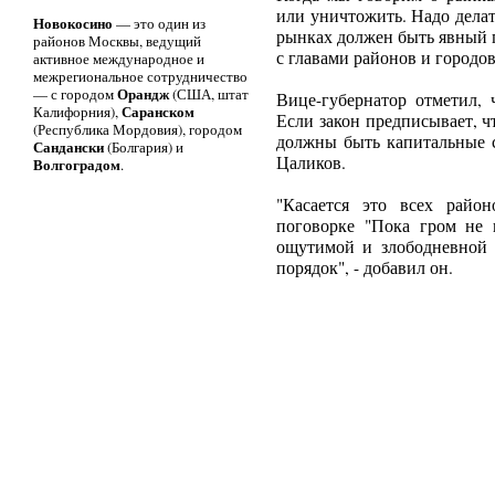
или уничтожить. Надо делат
Новокосино
— это один из
рынках должен быть явный п
районов Москвы, ведущий
с главами районов и городов
активное международное и
межрегиональное сотрудничество
Орандж
— с городом
(США, штат
Вице-губернатор отметил, 
Саранском
Калифорния),
Если закон предписывает, ч
(Республика Мордовия), городом
должны быть капитальные с
Сандански
(Болгария) и
Цаликов.
Волгоградом
.
"Касается это всех райо
поговорке "Пока гром не г
ощутимой и злободневной 
порядок", - добавил он.