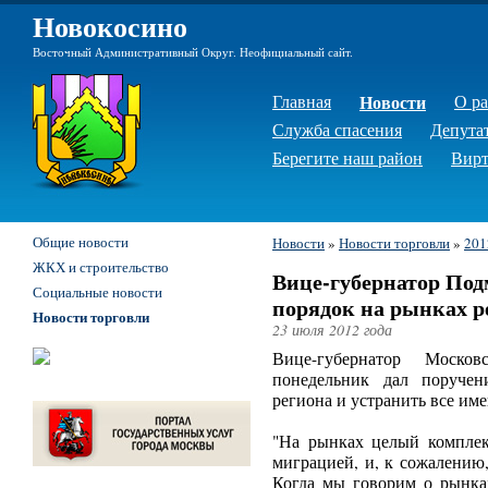
Новокосино
Восточный Административный Округ. Неофициальный сайт.
Главная
Новости
О р
Служба спасения
Депута
Берегите наш район
Вирт
Общие новости
Новости
»
Новости торговли
»
201
ЖКХ и строительство
Вице-губернатор Под
Социальные новости
порядок на рынках р
Новости торговли
23 июля 2012 года
Вице-губернатор Моско
понедельник дал поручен
региона и устранить все им
"На рынках целый комплек
миграцией, и, к сожалению,
Когда мы говорим о рынках