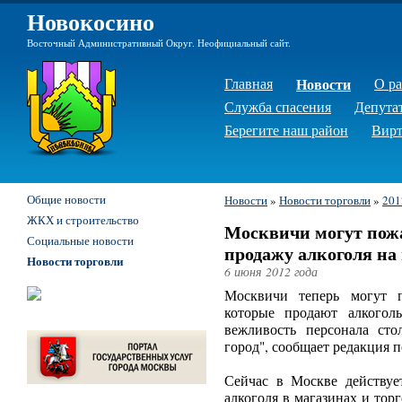
Новокосино
Восточный Административный Округ. Неофициальный сайт.
Главная
Новости
О р
Служба спасения
Депута
Берегите наш район
Вирт
Общие новости
Новости
»
Новости торговли
»
201
ЖКХ и строительство
Москвичи могут пож
Социальные новости
продажу алкоголя на
Новости торговли
6 июня 2012 года
Москвичи теперь могут п
которые продают алкогол
вежливость персонала ст
город", сообщает редакция п
Сейчас в Москве действуе
алкоголя в магазинах и тор