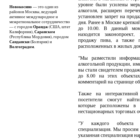
уровне были усилены мер
Новокосино
— это один из
алкоголя, расширен перече
районов Москвы, ведущий
установлен запрет на прода
активное международное и
межрегиональное сотрудничество
дня. Ранее в Москве крепкий
Орандж
— с городом
(США, штат
до 10.00. В данный мом
Саранском
Калифорния),
находится законопроект
(Республика Мордовия), городом
продажу пива, а также п
Сандански
(Болгария) и
расположенных в жилых до
Волгоградом
.
"Мы разместили информа
алкогольной продукции, им
вы стали свидетелем продаж
до 8.00 на этих объектах
комментарий на странице объ
Также на интерактивной
посетители смогут найти
которые расположены в 
нестационарных торговых о
"У каждого объекта н
специализация. Мы просим в
указанная специализация нар