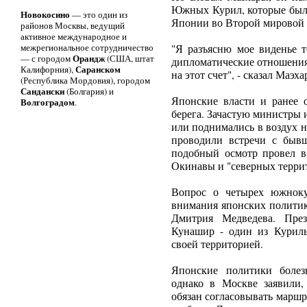
Южных Курил, которые были
Новокосино
— это один из
Японии во Второй мировой 
районов Москвы, ведущий
активное международное и
межрегиональное сотрудничество
"Я разъясню мое виденье т
Орандж
— с городом
(США, штат
дипломатические отношения
Саранском
Калифорния),
на этот счет", - сказал Маэха
(Республика Мордовия), городом
Сандански
(Болгария) и
Японские власти и ранее
Волгоградом
.
берега. Зачастую министры 
или поднимались в воздух 
проводили встречи с быв
подобный осмотр провел в
Окинавы и "северных терри
Вопрос о четырех южноку
внимания японских политик
Дмитрия Медведева. През
Кунашир - один из Куриль
своей территорией.
Японские политики болез
однако в Москве заявили, 
обязан согласовывать маршр