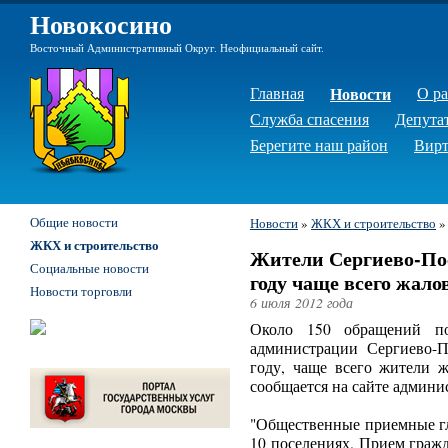
Новокосино
Восточный Административный Округ. Неофициальный сайт.
Главная
Новости
О р
Служба спасения
Депута
Берегите наш район
Вирт
Общие новости
Новости
»
ЖКХ и строительство
ЖКХ и строительство
Жители Сергиево-Пос
Социальные новости
году чаще всего жал
Новости торговли
6 июля 2012 года
Около 150 обращений п
администрации Сергиево-П
году, чаще всего жители 
сообщается на сайте админи
"Общественные приемные гл
10 поселениях. Прием гражд