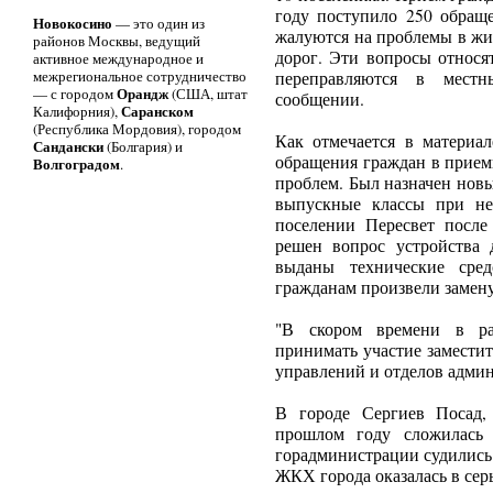
году поступило 250 обраще
Новокосино
— это один из
жалуются на проблемы в жи
районов Москвы, ведущий
дорог. Эти вопросы относя
активное международное и
межрегиональное сотрудничество
переправляются в местн
Орандж
— с городом
(США, штат
сообщении.
Саранском
Калифорния),
(Республика Мордовия), городом
Как отмечается в материал
Сандански
(Болгария) и
обращения граждан в прием
Волгоградом
.
проблем. Был назначен нов
выпускные классы при не
поселении Пересвет посл
решен вопрос устройства 
выданы технические сред
гражданам произвели замену
"В скором времени в ра
принимать участие заместит
управлений и отделов админ
В городе Сергиев Посад,
прошлом году сложилась 
горадминистрации судились с
ЖКХ города оказалась в сер