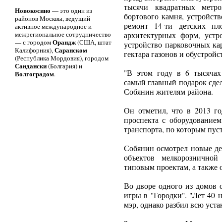
тысячи квадратных метро
Новокосино
— это один из
бортового камня, устройст
районов Москвы, ведущий
ремонт 14-ти детских пл
активное международное и
межрегиональное сотрудничество
архитектурных форм, устр
Орандж
— с городом
(США, штат
устройство парковочных ка
Саранском
Калифорния),
гектара газонов и обустройс
(Республика Мордовия), городом
Сандански
(Болгария) и
"В этом году в 6 тысячах
Волгоградом
.
самый главный подарок сдела
Собянин жителям района.
Он отметил, что в 2013 го
проспекта с оборудование
транспорта, по которым пус
Собянин осмотрел новые де
объектов мелкорозничной
типовым проектам, а также 
Во дворе одного из домов 
игры в "Городки". "Лет 40 н
мэр, однако разбил всю уст