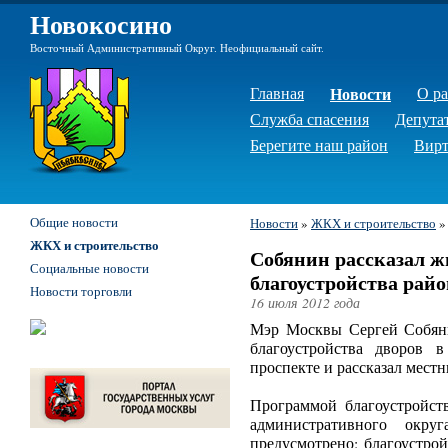
Новокосино
Восточный Административный Округ. Неофициальный сайт.
Главная
Новости
О р
Служба спасения
Депута
Берегите наш район
Вирт
Общие новости
Новости
»
ЖКХ и строительство
ЖКХ и строительство
Собянин рассказал ж
Социальные новости
благоустройства рай
Новости торговли
16 июля 2012 года
Мэр Москвы Сергей Собяни
благоустройства дворов 
проспекте и рассказал мест
Программой благоустройст
административного окр
предусмотрено: благоустрой