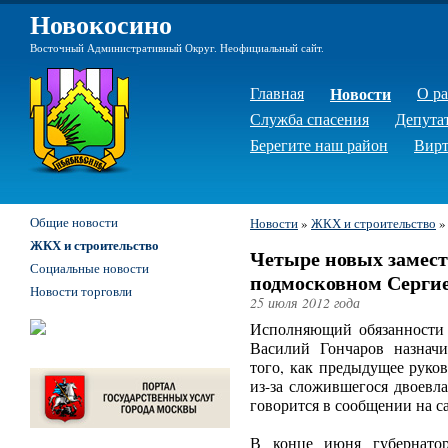
Новокосино
Восточный Административный Округ. Неофициальный сайт.
Главная
Новости
О р
Служба спасения
Депута
Берегите наш район
Вирт
Общие новости
Новости
»
ЖКХ и строительство
ЖКХ и строительство
Четыре новых замест
Социальные новости
подмосковном Серги
Новости торговли
25 июля 2012 года
Исполняющий обязанности 
Василий Гончаров назначи
того, как предыдущее руко
из-за сложившегося двоевл
говорится в сообщении на с
В конце июня губернато