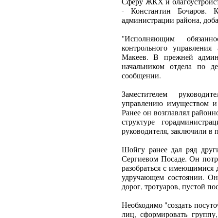
Сферу ЖКХ и благоустройст
- Константин Бочаров. К
администрации района, доба
"Исполняющим обязанно
контрольного управления
Макеев. В прежней админ
начальником отдела по д
сообщении.
Заместителем руководи
управлению имуществом и 
Ранее он возглавлял районн
структуре горадминистрац
руководителя, заключили в 
Шойгу ранее дал ряд друг
Сергиевом Посаде. Он потр
разобраться с имеющимися д
удручающем состоянии. Он 
дорог, тротуаров, пустой пос
Необходимо "создать посут
лиц, сформировать группу,