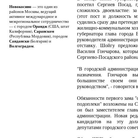
посетил Сергиев Посад, 
Новокосино
— это один из
сложилось двоевластие: з
районов Москвы, ведущий
(этот пост и должность м
активное международное и
межрегиональное сотрудничество
судились сразу два претенде
Орандж
— с городом
(США, штат
жилищно-коммунальном хозя
Саранском
Калифорния),
губернатора глава города
(Республика Мордовия), городом
руководителя администрац
Сандански
(Болгария) и
отставку. Шойгу предлож
Волгоградом
.
Василия Гончарова, которы
Сергиево-Посадского района
"В городской администрац
назначения. Гончаров в
большинстве своем они
руководством", - говорится 
Обязанности первого зама "
подоплеки" возложены на С
он был заместителем глав
администрации. Новая реда
кандидатов на эту долж
депутатами городского совет