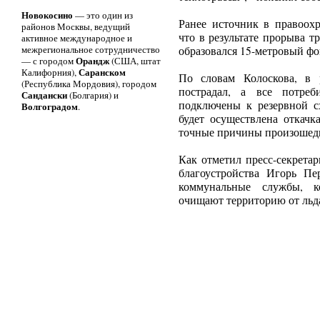
Новокосино
— это один из
Ранее источник в правоох
районов Москвы, ведущий
что в результате прорыва т
активное международное и
межрегиональное сотрудничество
образовался 15-метровый фо
Орандж
— с городом
(США, штат
Саранском
Калифорния),
По словам Колоскова, в 
(Республика Мордовия), городом
пострадал, а все потреб
Сандански
(Болгария) и
подключены к резервной с
Волгоградом
.
будет осуществлена откачк
точные причины произошедш
Как отметил пресс-секрета
благоустройства Игорь Пе
коммунальные службы, к
очищают территорию от льд