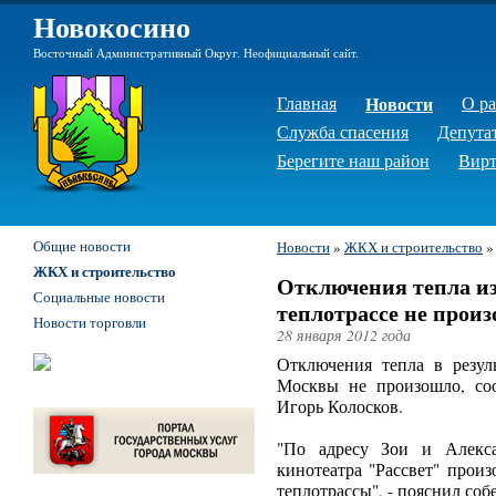
Новокосино
Восточный Административный Округ. Неофициальный сайт.
Главная
Новости
О р
Служба спасения
Депута
Берегите наш район
Вирт
Общие новости
Новости
»
ЖКХ и строительство
ЖКХ и строительство
Отключения тепла из
Социальные новости
теплотрассе не прои
Новости торговли
28 января 2012 года
Отключения тепла в резуль
Москвы не произошло, со
Игорь Колосков.
"По адресу Зои и Алекса
кинотеатра "Рассвет" прои
теплотрассы", - пояснил соб