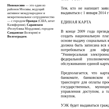
Новокосино
— это один из
Тем, кто не напишет заяв
районов Москвы, ведущий
выдаваться с 1 января 2014 г
активное международное и
межрегиональное сотрудничество
Орандж
— с городом
(США, штат
ЕДИНАЯ КАРТА
Саранском
Калифорния),
(Республика Мордовия), городом
В конце 2009 года прези
Сандански
(Болгария) и
создать национальную пла
Волгоградом
.
основе выдачу социальных к
должна быть записана вся 
потребоваться для оф
"Универсальная электрон
федеральной уполномоч
обслуживанию единой карты
Предполагается, что карт
банкомате, банковском 
транспорте для оплаты про
государственных, муниц
управления доступом, а 
покупок.
УЭК будет выдаваться граж