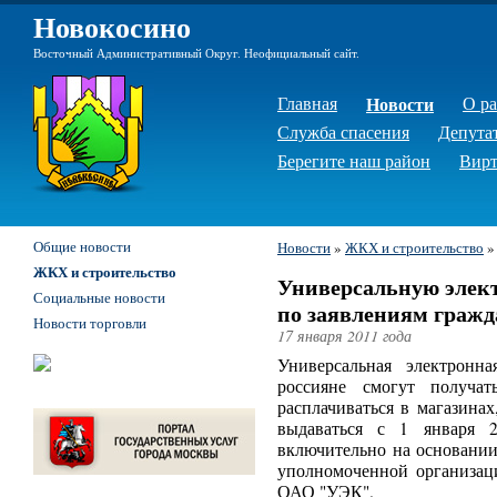
Новокосино
Восточный Административный Округ. Неофициальный сайт.
Главная
Новости
О р
Служба спасения
Депута
Берегите наш район
Вирт
Общие новости
Новости
»
ЖКХ и строительство
ЖКХ и строительство
Универсальную элект
Социальные новости
по заявлениям гражда
Новости торговли
17 января 2011 года
Универсальная электронн
россияне смогут получат
расплачиваться в магазинах
выдаваться с 1 января 
включительно на основании
уполномоченной организа
ОАО "УЭК".