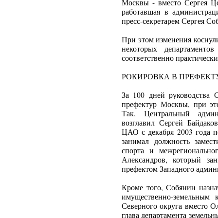
Москвы - вместо Сергея Цо
работавшая в администрац
пресс-секретарем Сергея Со
При этом изменения коснули
некоторых департаменто
соответственно практически
РОКИРОВКА В ПРЕФЕКТ
За 100 дней руководства 
префектур Москвы, при эт
Так, Центральный адми
возглавил Сергей Байдако
ЦАО с декабря 2003 года п
занимал должность замест
спорта и межрегионально
Александров, который за
префектом Западного админ
Кроме того, Собянин назн
имущественно-земельным 
Северного округа вместо О
глава департамента земельн