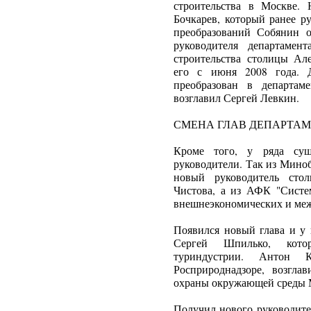
строительства в Москве.
Бочкарев, который ранее р
преобразований Собянин о
руководителя департамен
строительства столицы Але
его с июня 2008 года. Д
преобразован в департам
возглавил Сергей Левкин.
СМЕНА ГЛАВ ДЕПАРТА
Кроме того, у ряда сущ
руководители. Так из Мино
новый руководитель стол
Чистова, а из АФК "Систе
внешнеэкономических и меж
Появился новый глава и у 
Сергей Шпилько, кото
туриндустрии. Антон К
Росприроднадзоре, возгла
охраны окружающей среды 
Получил нового руководите