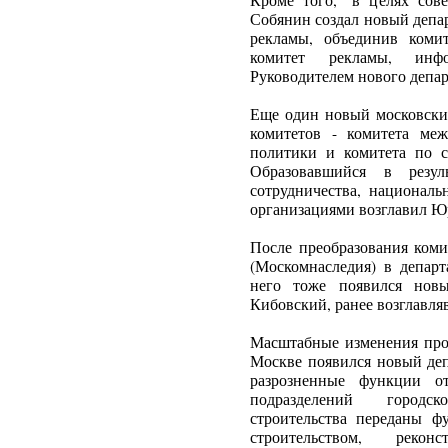
Кроме того, "в целях сов
Собянин создал новый депа
рекламы, объединив ком
комитет рекламы, инф
Руководителем нового депа
Еще один новый московский
комитетов - комитета ме
политики и комитета по с
Образовавшийся в резуль
сотрудничества, национал
организациями возглавил Ю
После преобразования ком
(Москомнаследия) в департ
него тоже появился новы
Кибовский, ранее возглавля
Масштабные изменения про
Москве появился новый деп
разрозненные функции от
подразделений городск
строительства переданы ф
строительством, рекон