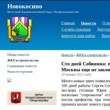
Новокосино
Восточный Административный Округ. Неофициальный сайт.
Главная
Новости
О р
Служба спасения
Депута
Берегите наш район
Вирт
Общие новости
Новости
»
ЖКХ и строительство
ЖКХ и строительство
Сто дней Собянина: 
Социальные новости
Москвы еще не зако
Новости торговли
28 января 2011 года
Много новых имен появилос
100 дней работы Сергея Со
экс-мэра столицы Юрия Л
несколько "старожилов" ос
постах префектов, при это
прежних коллег нового град