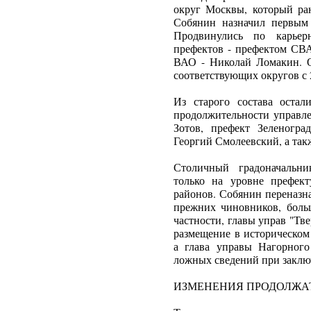
округ Москвы, который ран
Собянин назначил первым
Продвинулись по карьер
префектов - префектом СВА
ВАО - Николай Ломакин. О
соответствующих округов с 
Из старого состава оста
продолжительности управ
Зотов, префект Зеленогр
Георгий Смолеевский, а та
Столичный градоначальни
только на уровне префек
районов. Собянин переназн
прежних чиновников, боль
частности, главы управ "Тв
размещение в историческом
а глава управы Нагорного
ложных сведений при заклю
ИЗМЕНЕНИЯ ПРОДОЛЖА