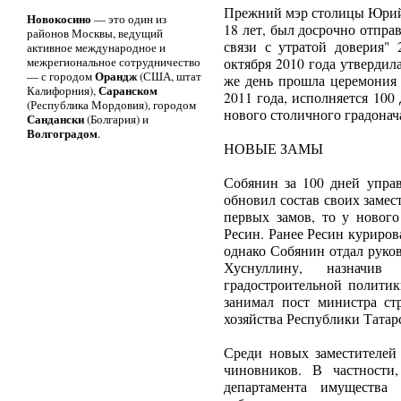
Прежний мэр столицы Юрий
Новокосино
— это один из
18 лет, был досрочно отпра
районов Москвы, ведущий
связи с утратой доверия" 
активное международное и
межрегиональное сотрудничество
октября 2010 года утвердил
Орандж
— с городом
(США, штат
же день прошла церемония 
Саранском
Калифорния),
2011 года, исполняется 100
(Республика Мордовия), городом
нового столичного градонач
Сандански
(Болгария) и
Волгоградом
.
НОВЫЕ ЗАМЫ
Собянин за 100 дней упра
обновил состав своих замес
первых замов, то у нового
Ресин. Ранее Ресин куриро
однако Собянин отдал руко
Хуснуллину, назначив
градостроительной политик
занимал пост министра ст
хозяйства Республики Татар
Среди новых заместителе
чиновников. В частности
департамента имущества 