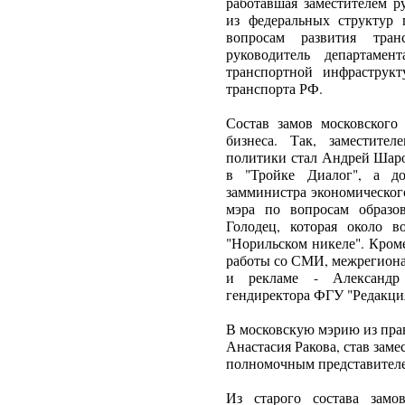
работавшая заместителем р
из федеральных структур
вопросам развития тран
руководитель департамен
транспортной инфраструк
транспорта РФ.
Состав замов московского
бизнеса. Так, заместите
политики стал Андрей Шаро
в "Тройке Диалог", а до
замминистра экономическог
мэра по вопросам образо
Голодец, которая около в
"Норильском никеле". Кроме
работы со СМИ, межрегиона
и рекламе - Александр
гендиректора ФГУ "Редакция
В московскую мэрию из пра
Анастасия Ракова, став заме
полномочным представител
Из старого состава замо