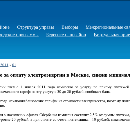
айоне
Структура управы
Выборы
Межрегиональные св
родские программы
Берегите наш район
Виртуальная при
»
2011
»
01
ю за оплату электроэнергии в Москве, снизив минима
сии ввел с 1 января 2011 года комиссию за услугу по приему платежей
имального тарифа за эту услугу с 30 до 20 рублей, сообщает банк.
 года исключил банковские тарифы из стоимости электричества, поэтому жите
но.
ия в московских офисах Сбербанка комиссия составит 2,5% от суммы платежа
ровне 20 рублей, а при оплате со счета плательщика - 10 рублей; максимал