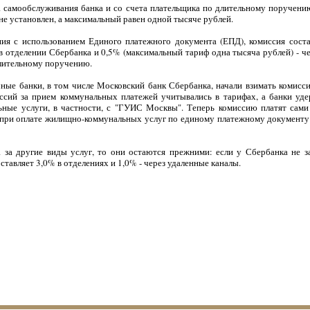
а самообслуживания банка и со счета плательщика по длительному поручению
е установлен, а максимальный равен одной тысяче рублей.
ния с использованием Единого платежного документа (ЕПД), комиссия сост
 в отделении Сбербанка и 0,5% (максимальный тариф одна тысяча рублей) - 
длительному поручению.
ичные банки, в том числе Московский банк Сбербанка, начали взимать комис
ссий за прием коммунальных платежей учитывались в тарифах, а банки уде
ые услуги, в частности, с "ГУИС Москвы". Теперь комиссию платят сами
 при оплате жилищно-коммунальных услуг по единому платежному документу в
а за другие виды услуг, то они остаются прежними: если у Сбербанка не з
ставляет 3,0% в отделениях и 1,0% - через удаленные каналы.