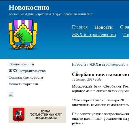
Новокосино
Восточный Административный Округ. Неофициальный сайт.
Главная
Новости
О р
ЖКХ и строительство
Го
Общие новости
Новости
»
ЖКХ и строительство
ЖКХ и строительство
Сбербанк ввел комисси
Социальные новости
11 января 2011 года
Новости торговли
Московский банк Сбербанка Рос
одновременно снизив величину мин
"Мосэнергосбыт" с 1 января 2011
оплачивать комиссии самостоятель
При оплате услуг электроснабжен
оплате наличными установлен на у
рублей.