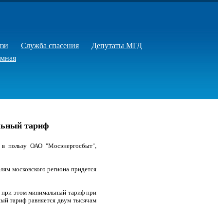
язи
Служба спасения
Депутаты МГД
емная
льный тариф
 в пользу ОАО "Мосэнергосбыт",
лям московского региона придется
, при этом минимальный тариф при
ьный тариф равняется двум тысячам