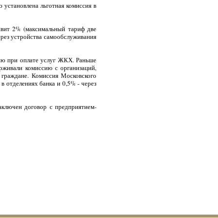
 установлена льготная комиссия в
авит 2% (максимальный тариф две
через устройства самообслуживания
сию при оплате услуг ЖКХ. Раньше
рживали комиссию с организаций,
 граждане. Комиссия Московского
 отделениях банка и 0,5% - через
аключен договор с предприятием-