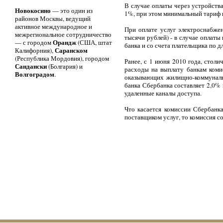
В случае оплаты через устройств
Новокосино
— это один из
1%, при этом минимальный тариф н
районов Москвы, ведущий
активное международное и
При оплате услуг электроснабже
межрегиональное сотрудничество
тысячи рублей) - в случае оплаты
Орандж
— с городом
(США, штат
банка и со счета плательщика по 
Саранском
Калифорния),
(Республика Мордовия), городом
Ранее, с 1 июня 2010 года, стол
Сандански
(Болгария) и
расходы на выплату банкам коми
Волгоградом
.
оказывающих жилищно-коммунальн
банка Сбербанка составляет 2,0%
удаленные каналы доступа.
Что касается комиссии Сбербанк
поставщиком услуг, то комиссия со