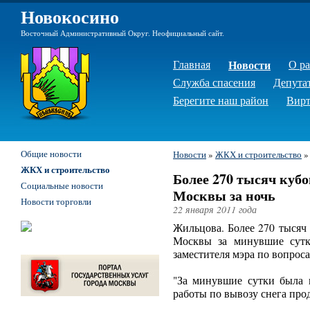
Новокосино
Восточный Административный Округ. Неофициальный сайт.
Главная
Новости
О р
Служба спасения
Депута
Берегите наш район
Вирт
Общие новости
Новости
»
ЖКХ и строительство
ЖКХ и строительство
Более 270 тысяч кубо
Социальные новости
Москвы за ночь
Новости торговли
22 января 2011 года
Жильцова. Более 270 тысяч
Москвы за минувшие сутки
заместителя мэра по вопро
"За минувшие сутки была в
работы по вывозу снега про