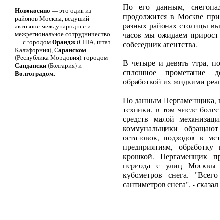
По его данным, снегопа
Новокосино
— это один из
продолжится в Москве прим
районов Москвы, ведущий
разных районах столицы вып
активное международное и
межрегиональное сотрудничество
часов мы ожидаем прирост 
Орандж
— с городом
(США, штат
собеседник агентства.
Саранском
Калифорния),
(Республика Мордовия), городом
В четыре и девять утра, п
Сандански
(Болгария) и
сплошное прометание д
Волгоградом
.
обработкой их жидкими реа
По данным Пергаменщика, в
техники, в том числе более
средств малой механизац
коммунальщики обращают 
остановок, подходов к ме
предприятиям, обработку
крошкой. Пергаменщик пр
периода с улиц Москвы 
кубометров снега. "Всег
сантиметров снега", - сказал