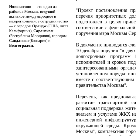
Новокосино
— это один из
"Проект постановления п
районов Москвы, ведущий
перечня приоритетных до
активное международное и
межрегиональное сотрудничество
подготовлен в целях прив
Орандж
— с городом
(США, штат
соответствие с федеральной
Саранском
Калифорния),
поручения мэра Москвы Серг
(Республика Мордовия), городом
Сандански
(Болгария) и
В документе приводятся сло
Волгоградом
.
10 декабря поручил "в дву
долгосрочных программ 
исполнителей и сроков под
заинтересованными органа
установленном порядке вне
вместе с соответствующим 
правительства Москвы".
Перечень, как предполага
развитие транспортной си
социальная поддержка жите
жильем и услугами ЖКХ нас
инженерной инфраструктур
окружающей среды. Кроме
Москвы", комплексная горо