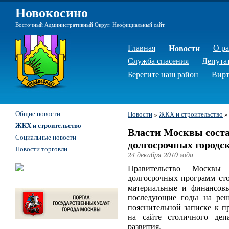
Новокосино
Восточный Административный Округ. Неофициальный сайт.
Главная
Новости
О р
Служба спасения
Депута
Берегите наш район
Вирт
Общие новости
Новости
»
ЖКХ и строительство
ЖКХ и строительство
Власти Москвы сост
Социальные новости
долгосрочных городс
Новости торговли
24 декабря 2010 года
Правительство Москвы 
долгосрочных программ сто
материальные и финансов
последующие годы на реш
пояснительной записке к п
на сайте столичного деп
развития.