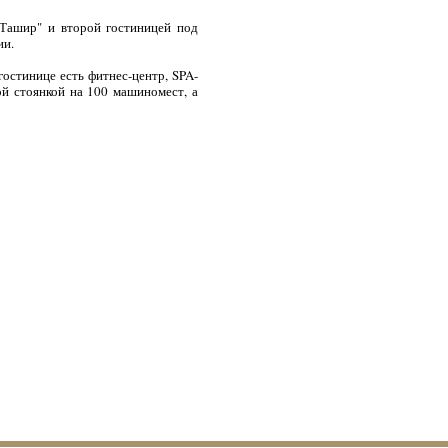
"Ташир" и второй гостиницей под
ии.
в гостинице есть фитнес-центр, SPA-
ой стоянкой на 100 машиномест, а