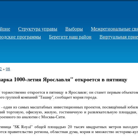
айоне
Структура управы
Выборы
Межрегиональные св
родские программы
Берегите наш район
Виртуальная при
2
»
08
арка 1000-летия Ярославля" откроется в пятницу
 торжественно откроется в пятницу в Ярославле; он станет первым объекто
ого группой компаний "Ташир", сообщает мэрия города.
" - один из самых масштабных инвестиционных проектов, посвящённый юбиле
ший торговую, офисную, жилую, гостиничную и развлекательную площадки,
роенного по аналогии с Москва-Сити.
тиница "SK Royal" общей площадью 20 тысяч квадратных метров находитс
ются правительство региона, областная дума, мэрия и множество историко-к