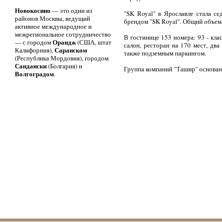
Новокосино
— это один из
"SK Royal" в Ярославле стала с
районов Москвы, ведущий
брендом "SK Royal". Общий объем 
активное международное и
межрегиональное сотрудничество
В гостинице 153 номера: 93 - класс
Орандж
— с городом
(США, штат
салон, ресторан на 170 мест, дв
Саранском
Калифорния),
также подземным паркингом.
(Республика Мордовия), городом
Сандански
(Болгария) и
Группа компаний "Ташир" основана
Волгоградом
.