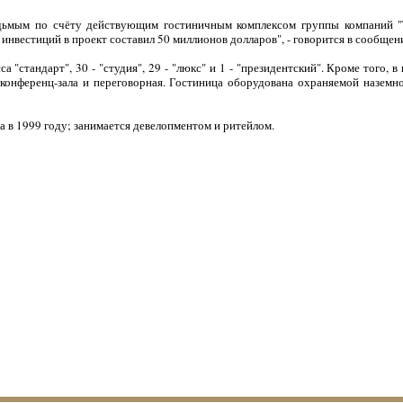
едьмым по счёту действующим гостиничным комплексом группы компаний 
инвестиций в проект составил 50 миллионов долларов", - говорится в сообщен
а "стандарт", 30 - "студия", 29 - "люкс" и 1 - "президентский". Кроме того, 
а конференц-зала и переговорная. Гостиница оборудована охраняемой наземн
 в 1999 году; занимается девелопментом и ритейлом.