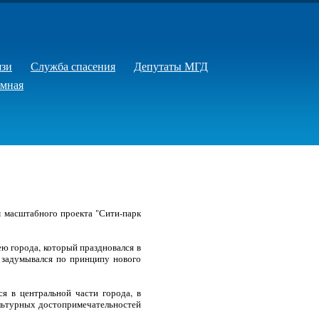
язи
Служба спасения
Депутаты МГД
емная
м масштабного проекта "Сити-парк
ю города, который праздновался в
 задумывался по принципу нового
я в центральной части города, в
ультурных достопримечательностей