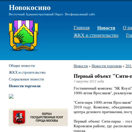
Новокосино
Восточный Административный Округ. Неофициальный сайт.
Главная
Новости
О р
ЖКХ и строительство
Го
Общие новости
Новости
»
Новости торговли
»
201
ЖКХ и строительство
Первый объект "Сити-п
Социальные новости
3 августа 2012 года
Новости торговли
Гостиничный комплекс "SK Royal"
1000-летия Ярославля", реализуем
"Сити-парк 1000-летия Ярославля
2010 году. Комплекс, объединив
центра делового притяжения, пост
Первый объект Сити-парка - гос
Кировском районе, где располага
города.