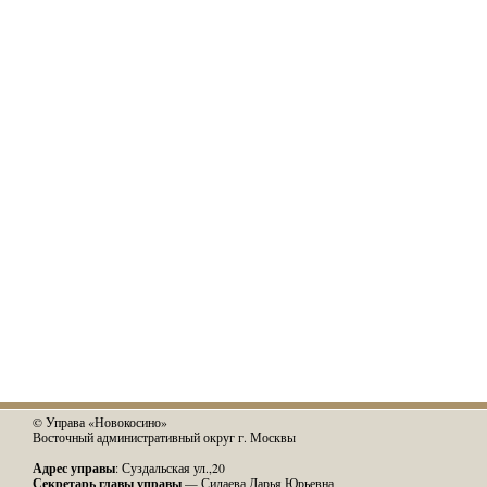
© Управа «Новокосино»
Восточный административный округ г. Москвы
Адрес управы
: Суздальская ул.,20
Секретарь главы управы
— Силаева Дарья Юрьевна