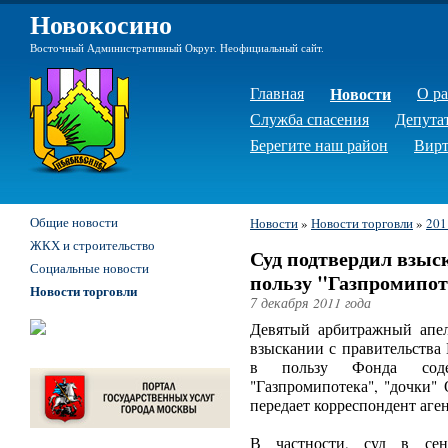
Новокосино
Восточный Административный Округ. Неофициальный сайт.
Главная
Новости
О р
Служба спасения
Депута
Берегите наш район
Вирт
Общие новости
Новости
»
Новости торговли
»
201
ЖКХ и строительство
Суд подтвердил взыс
Социальные новости
пользу "Газпромипот
Новости торговли
7 декабря 2011 года
Девятый арбитражный апе
взыскании с правительств
в пользу Фонда содей
"Газпромипотека", "дочки"
передает корреспондент аген
В частности, суд в сен