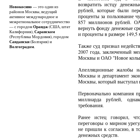
возвратить истцу денежны
Новокосино
— это один из
рублей, которые были пер
районов Москвы, ведущий
проценты за пользование ч
активное международное и
межрегиональное сотрудничество
857 миллионов рублей. О
Орандж
— с городом
(США, штат
вернуть фонду денежные сре
Саранском
Калифорния),
и проценты в размере 149,5
(Республика Мордовия), городом
Сандански
(Болгария) и
Также суд признал недейст
Волгоградом
.
2007 года, заключенный ме
Москвы и ОАО "Новое коль
Апелляционные жалобы на
Москвы и департамент экон
Москвы, который выступал в 
Первоначально компания пр
миллиарда рублей, одна
требования.
Ранее истец говорил, чт
переговоры о мирном урегу
не пришли к согласию, в т
денежных средств.