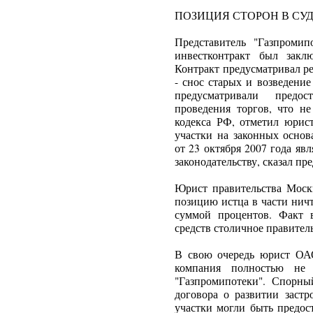
ПОЗИЦИЯ СТОРОН В СУ
Представитель "Газпроми
инвестконтракт был закл
Контракт предусматривал р
- снос старых и возведени
предусматривали предо
проведения торгов, что не
кодекса РФ, отметил юрист
участки на законных основ
от 23 октября 2007 года яв
законодательству, сказал пр
Юрист правительства Моск
позицию истца в части ничт
суммой процентов. Факт 
средств столичное правитель
В свою очередь юрист ОАО
компания полностью не 
"Газпромипотеки". Спорны
договора о развитии застр
участки могли быть предос