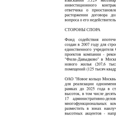
взыскании 5,129 миллиа
инвестиционного контра
ответчика о приостановл
расторжении договора до
вопроса о его недействитель
СТОРОНЫ СПОРА
Фонд содействия ипотечн
создан в 2007 году для стр
единственного учредителя
проектов компании - рекон
"Фили-Давыдково" в Москве
нового жилья (207,6 ты
помещений (125 тысяч квадр
ОАО "Новое кольцо Москвы
для реализации одноимен
рамках до 2025 года в с
высоток, в том числе деся
17 административно-дело
многофункциональных ком
разместить в зонах наилу
высотных акцентов - нап