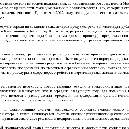
грамма состоит из восьми подпрограмм, по направлениям которых власти М
мма по созданию сети МФЦ уже частично реализовывается. Так, сегодня в с
ут введены еще пять. При этом в 2012 году планируется ввести в эксплуа
да.
бюджете города на создание таких центров предусмотрено 9,3 миллиарда рубл
в 8 миллионов рублей в год. Кроме того, разработана подпрограмма по уп
же в течение текущего года была оптимизирована процедура предоставления
к предоставления участков по итогам аукционов и устранены пересечения гра
согласований, требовавшихся ранее для экспертизы проектной документаци
размещение нестационарных торговых объектов, установлен порядок продажи 
ватизированных помещений средним и малым бизнесом, завершено установлен
дготовлены предложения по высотным ограничениям застройки, включая зоны
нты и процедуры в сфере переустройства и перепланировки жилых и нежи
программа по переходу к предоставлению госуслуг в электронном виде пре
одействие. Планируется, что к середине следующего года для получения 
 уже имеются в распоряжении городских или федеральных органов власти.
ения госуслуг через соответствующий портал.
по формированию системы комплексного социально-экономического п
й сфере, а также "активируется" система оценки эффективности деятельнос
ы правительства станет реализация подпрограммы по повышению эффективнос
й подпрограммой станет повышение качества и доступности социально-з