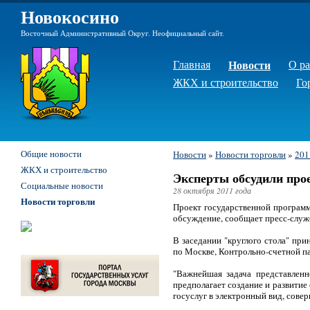
Новокосино
Восточный Административный Округ. Неофициальный сайт.
Главная
Новости
О р
ЖКХ и строительство
Го
Общие новости
Новости
»
Новости торговли
»
201
ЖКХ и строительство
Эксперты обсудили про
Социальные новости
28 октября 2011 года
Новости торговли
Проект государственной программ
обсуждение, сообщает пресс-служб
В заседании "круглого стола" пр
по Москве, Контрольно-счетной п
"Важнейшая задача представленн
предполагает создание и развити
госуслуг в электронный вид, сове