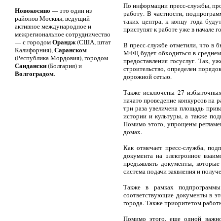
По информации пресс-службы, про
Новокосино
— это один из
работу. В частности, подпрогра
районов Москвы, ведущий
таких центра, к концу года буд
активное международное и
приступят к работе уже в начале го
межрегиональное сотрудничество
Орандж
— с городом
(США, штат
В пресс-службе отметили, что в 
Саранском
Калифорния),
МФЦ будет обходиться в среднем 
(Республика Мордовия), городом
предоставления госуслуг. Так, у
Сандански
(Болгария) и
строительство, определен порядо
Волгоградом
.
дорожной сетью.
Также исключены 27 избыточных 
начато проведение конкурсов на 
три раза увеличена площадь при
истории и культуры, а также по
Помимо этого, упрощены регламе
домах.
Как отмечает пресс-служба, под
документа на электронное взаим
предъявлять документы, которые
система подачи заявления и получ
Также в рамках подпрограммы 
соответствующие документы в это
города. Также приоритетом работ
Помимо этого, еще одной важно