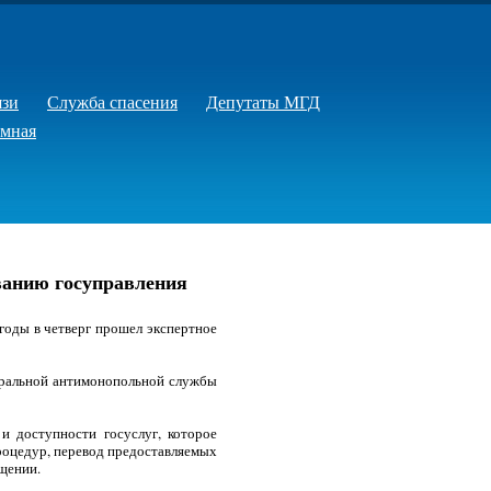
язи
Служба спасения
Депутаты МГД
емная
ванию госуправления
годы в четверг прошел экспертное
деральной антимонопольной службы
и доступности госуслуг, которое
роцедур, перевод предоставляемых
бщении.