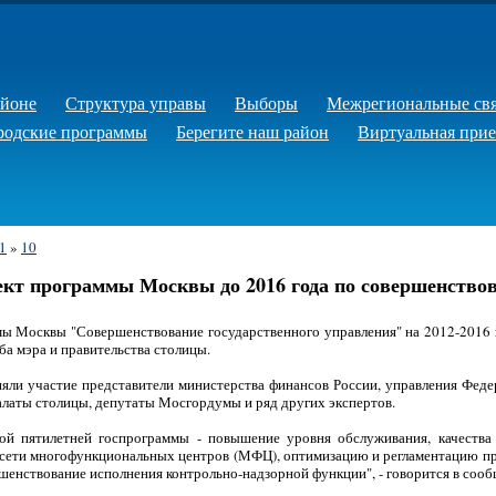
айоне
Структура управы
Выборы
Межрегиональные св
родские программы
Берегите наш район
Виртуальная при
1
»
10
ект программы Москвы до 2016 года по совершенство
ы Москвы "Совершенствование государственного управления" на 2012-2016 
а мэра и правительства столицы.
иняли участие представители министерства финансов России, управления Фе
алаты столицы, депутаты Мосгордумы и ряд других экспертов.
ой пятилетней госпрограммы - повышение уровня обслуживания, качества 
е сети многофункциональных центров (МФЦ), оптимизацию и регламентацию п
ршенствование исполнения контрольно-надзорной функции", - говорится в соо