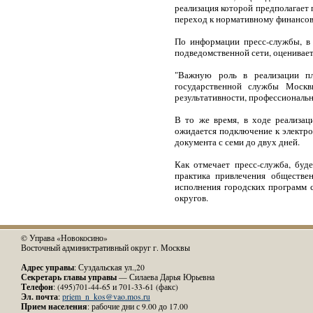
реализация которой предполагает
переход к нормативному финансов
По информации пресс-службы, в 
подведомственной сети, оценивает
"Важную роль в реализации пл
государственной службы Москвы
результативности, профессиональн
В то же время, в ходе реализац
ожидается подключение к электро
документа с семи до двух дней.
Как отмечает пресс-служба, буд
практика привлечения обществе
исполнения городских программ 
округов.
© Управа «Новокосино»
Восточный административный округ г. Москвы
Адрес управы
: Суздальская ул.,20
Секретарь главы управы
— Силаева Дарья Юрьевна
Телефон
: (495)701-44-65 и 701-33-61 (факс)
Эл. почта
:
priem_n_kos@vao.mos.ru
Прием населения
: рабочие дни с 9.00 до 17.00