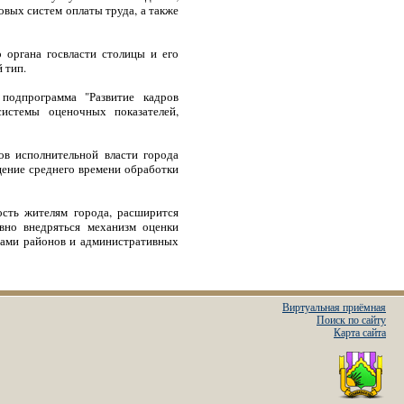
вых систем оплаты труда, а также
 органа госвласти столицы и его
 тип.
подпрограмма "Развитие кадров
системы оценочных показателей,
ов исполнительной власти города
щение среднего времени обработки
ость жителям города, расширится
вно внедряться механизм оценки
бами районов и административных
Виртуальная приёмная
Поиск по сайту
Карта сайта