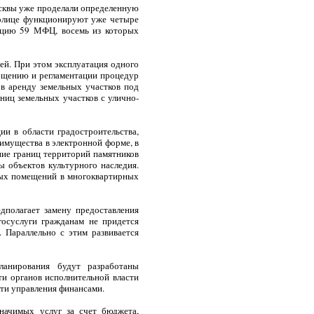
осквы уже проделали определенную
толице функционируют уже четыре
тацию 59 МФЦ, восемь из которых
ей. При этом эксплуатация одного
рощению и регламентации процедур
 в аренду земельных участков под
ниц земельных участков с улично-
и в области градостроительства,
имущества в электронной форме, в
ие границ территорий памятников
 объектов культурного наследия.
лых помещений в многоквартирных
дполагает замену предоставления
госуслуги гражданам не придется
 Параллельно с этим развивается
ланирования будут разработаны
ти органов исполнительной власти
ти управления финансами.
начимых услуг за счет бюджета,