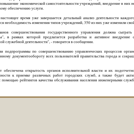
 повышение экономической самостоятельности учреждений, внедрение в них но
ому обеспечению услуги.
настоящее время уже завершается детальный анализ деятельности каждого
ся необходимость изменения типов учреждений, 350 из них уже изменили свой
анов совершенствования государственного управления должна сыграть 
", в рамках которой предлагается разработка и активное внедрение 
ой служебной деятельности", - говорится в сообщении.
ии подпрограммы по совершенствованию управленческих процессов орган
нному документообороту всех пользователей правительства города и сокра
ет обеспечена открытость органов исполнительной власти и их подотчетн
нности к приемке различных работ городских служб, а также будет акти
с помощью рейтингов качества обслуживания населения инженерными служ