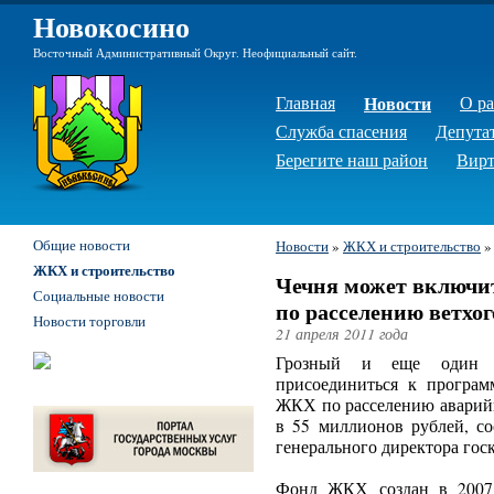
Новокосино
Восточный Административный Округ. Неофициальный сайт.
Главная
Новости
О р
Служба спасения
Депута
Берегите наш район
Вирт
Общие новости
Новости
»
ЖКХ и строительство
ЖКХ и строительство
Чечня может включи
Социальные новости
по расселению ветхо
Новости торговли
21 апреля 2011 года
Грозный и еще один и
присоединиться к програ
ЖКХ по расселению аварийн
в 55 миллионов рублей, с
генерального директора го
Фонд ЖКХ создан в 2007 