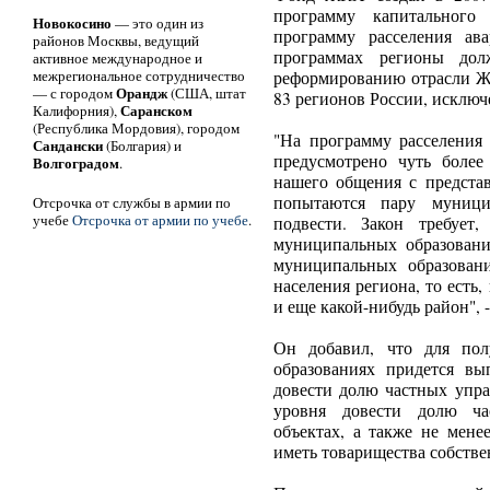
программу капитального
Новокосино
— это один из
программу расселения ав
районов Москвы, ведущий
программах регионы до
активное международное и
межрегиональное сотрудничество
реформированию отрасли ЖК
Орандж
— с городом
(США, штат
83 регионов России, исключ
Саранском
Калифорния),
(Республика Мордовия), городом
"На программу расселения 
Сандански
(Болгария) и
предусмотрено чуть боле
Волгоградом
.
нашего общения с предста
попытаются пару муници
Отсрочка от службы в армии по
учебе
Отсрочка от армии по учебе
.
подвести. Закон требует
муниципальных образовани
муниципальных образован
населения региона, то есть
и еще какой-нибудь район", 
Он добавил, что для пол
образованиях придется вы
довести долю частных упр
уровня довести долю ча
объектах, а также не мен
иметь товарищества собстве