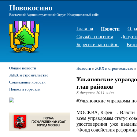
Новокосино
Восточный Административный Округ. Неофициальный сайт.
Главная
Новости
О р
Служба спасения
Депута
Берегите наш район
Вирт
Общие новости
Новости
»
ЖКХ и строительство
ЖКХ и строительство
Ульяновские управдо
Социальные новости
глав районов
Новости торговли
8 февраля 2011 года
#Ульяновские управдомы пол
МОСКВА, 8 фев - . Власти 
всем управдомам статус сов
удостоверения уже выданы
"Фонд содействия реформи