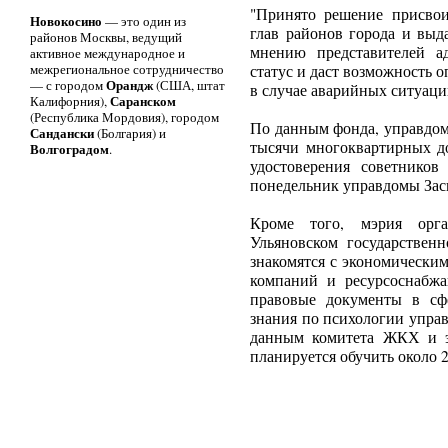
"Принято решение присвои
Новокосино
— это один из
глав районов города и выд
районов Москвы, ведущий
мнению представителей а
активное международное и
межрегиональное сотрудничество
статус и даст возможность
Орандж
— с городом
(США, штат
в случае аварийных ситуаций
Саранском
Калифорния),
(Республика Мордовия), городом
По данным фонда, управдом
Сандански
(Болгария) и
тысячи многоквартирных до
Волгоградом
.
удостоверения советнико
понедельник управдомы Зас
Кроме того, мэрия орга
Ульяновском государственн
знакомятся с экономически
компаний и ресурсоснабж
правовые документы в сф
знания по психологии упра
данным комитета ЖКХ и э
планируется обучить около