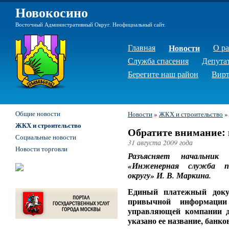
Новокосино
Восточный Административный Округ. Неофициальный сайт.
Главная
Новости
О р
Служба спасения
Депута
Берегите наш район
Вирт
Общие новости
Новости
»
ЖКХ и строительство
ЖКХ и строительство
Обратите внимание:
Социальные новости
31 августа 2009 года
Новости торговли
Разъясняет начальник 
«Инженерная служба п
округу» И. В. Маркина.
Единый платежный доку
привычной информации
управляющей компании до
указано ее название, банко