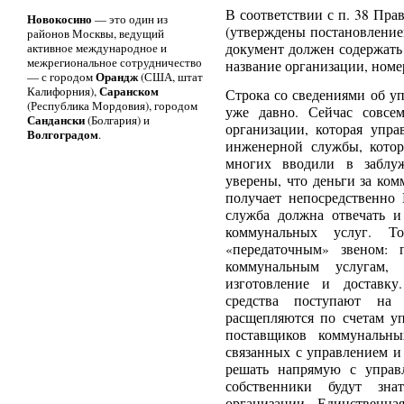
В соответствии с п. 38 Пр
Новокосино
— это один из
(утверждены постановление
районов Москвы, ведущий
активное международное и
документ должен содержать
межрегиональное сотрудничество
название организации, номер
Орандж
— с городом
(США, штат
Саранском
Калифорния),
Строка со сведениями об у
(Республика Мордовия), городом
уже давно. Сейчас совсе
Сандански
(Болгария) и
организации, которая упра
Волгоградом
.
инженерной службы, кото
многих вводили в заблуж
уверены, что деньги за ко
получает непосредственно
служба должна отвечать и
коммунальных услуг. Т
«передаточным» звеном: 
коммунальным услугам,
изготовление и доставк
средства поступают на
расщепляются по счетам у
поставщиков коммунальны
связанных с управлением 
решать напрямую с упра
собственники будут зн
организации. Единственна