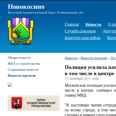
Новокосино
Восточный Административный Округ. Неофициальный сайт.
Главная
Новости
О р
Служба спасения
Депута
Берегите наш район
Вирт
Общие новости
Новости
»
Новости торговли
»
201
ЖКХ и строительство
Полиция усилила пат
Социальные новости
в том числе в центр
Новости торговли
13 октября 2013 года
Московская полиция усилил
числе в центре, сообщил п
главка МВД.
"В настоящее время сотру
по всему городу, в том чи
сделано в рамках спец-план