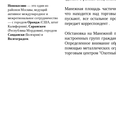
Новокосино
— это один из
Манежная площадь частично
районов Москвы, ведущий
что находится над торгов
активное международное и
межрегиональное сотрудничество
пускают, все остальное пр
Орандж
— с городом
(США, штат
передает корреспондент .
Саранском
Калифорния),
(Республика Мордовия), городом
Обстановка на Манежной п
Сандански
(Болгария) и
настроенных групп граждан
Волгоградом
.
Определенное внимание обр
помощью металлических ог
торговым центром "Охотный