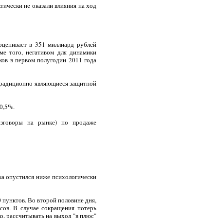
тически не оказали влияния на ход
оценивает в 351 миллиард рублей
ме того, негативом для динамики
ков в первом полугодии 2011 года
 традиционно являющиеся защитной
0,5%.
азговоры на рынке) по продаже
ка опустился ниже психологически
пунктов. Во второй половине дня,
сов. В случае сокращения потерь
о, рассчитывать на выход "в плюс"