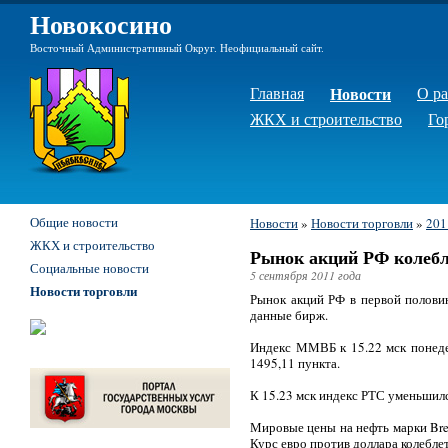
Новокосино
Восточный Административный Округ. Неофициальный сайт.
Главная
Новости
О р
ЖКХ и строительство
Го
Общие новости
Новости
»
Новости торговли
»
201
ЖКХ и строительство
Рынок акций РФ колеб
Социальные новости
5 сентября 2011 года
Новости торговли
Рынок акций РФ в первой полови
данные бирж.
Индекс ММВБ к 15.22 мск понеде
1495,11 пункта.
К 15.23 мск индекс РТС уменьшилс
Мировые цены на нефть марки Bre
Курс евро против доллара колеблет