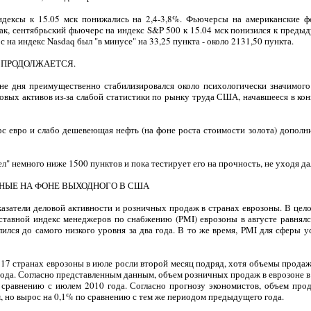
ндексы к 15.05 мск понижались на 2,4-3,8%. Фьючерсы на американские 
ак, сентябрьский фьючерс на индекс S&P 500 к 15.04 мск понизился к предыд
с на индекс Nasdaq был "в минусе" на 33,25 пункта - около 2131,50 пункта.
 ПРОДОЛЖАЕТСЯ.
не дня преимущественно стабилизировался около психологически значимого
ых активов из-за слабой статистики по рынку труда США, начавшееся в кон
рс евро и слабо дешевеющая нефть (на фоне роста стоимости золота) дополни
" немного ниже 1500 пунктов и пока тестирует его на прочность, не уходя да
ЬНЫЕ НА ФОНЕ ВЫХОДНОГО В США
казатели деловой активности и розничных продаж в странах еврозоны. В цело
оставной индекс менеджеров по снабжению (PMI) еврозоны в августе равнялс
лился до самого низкого уровня за два года. В то же время, PMI для сферы ус
17 странах еврозоны в июле росли второй месяц подряд, хотя объемы продаж 
года. Согласно представленным данным, объем розничных продаж в еврозоне в
 сравнению с июлем 2010 года. Согласно прогнозу экономистов, объем про
 но вырос на 0,1% по сравнению с тем же периодом предыдущего года.