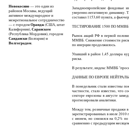
Новокосино
— это один из
Западноевропейские фондовые и
районов Москвы, ведущий
уверенно-негативную динамику. Т
активное международное и
составил 1153,60 пункта, а фьючер
межрегиональное сотрудничество
Орандж
— с городом
(США, штат
ТЕСТИРОВАНИЕ 1500 ПО ММВБ
Саранском
Калифорния),
(Республика Мордовия), городом
Рынок акций РФ в первой полови
Сандански
(Болгария) и
ММВБ. Снижение стоимости рисков
Волгоградом
.
по инерции продолжилось.
Упавший в район 1,45 доллара ку
риска.
В результате, индекс ММВБ "просел
ДАННЫЕ ПО ЕВРОПЕ НЕЙТРАЛ
В понедельник стали известны по
частности, стало известно, что с
секторе еврозоны в августе замед
прогнозировали аналитики.
Между тем, розничные продажи в 
зарегистрированных в июле 2010 
с июнем, но снизился на 0,2% по
сравнению с предыдущим месяцем,