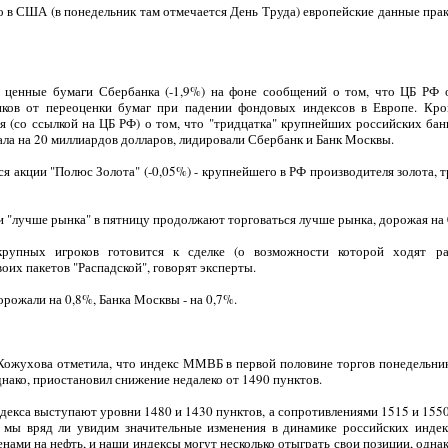
 в США (в понедельник там отмечается День Труда) европейские данные прак
 ценные бумаги Сбербанка (-1,9%) на фоне сообщений о том, что ЦБ РФ 
ков от переоценки бумаг при падении фондовых индексов в Европе. Кро
я (со ссылкой на ЦБ РФ) о том, что "тридцатка" крупнейших российских бан
ала на 20 миллиардов долларов, лидировали Сбербанк и Банк Москвы.
я акции "Полюс Золота" (-0,05%) - крупнейшего в РФ производителя золота,
и "лучше рынка" в пятницу продолжают торговаться лучше рынка, дорожая на 
крупных игроков готовится к сделке (о возможности которой ходят р
их пакетов "Распадской", говорят эксперты.
орожали на 0,8%, Банка Москвы - на 0,7%.
Кожухова отметила, что индекс ММВБ в первой половине торгов понедельни
днако, приостановил снижение недалеко от 1490 пунктов.
екса выступают уровни 1480 и 1430 пунктов, а сопротивлениями 1515 и 1550 
 мы вряд ли увидим значительные изменения в динамике российских индек
ами на нефть, и наши индексы могут несколько отыграть свои позиции, однак