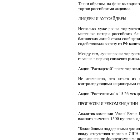
Таким образом, на фоне выходного
торгов российскими акциями.
ЛИДЕРЫ И АУТСАЙДЕРЫ
Несколько хуже рынка торгуются
месячные потери российских бан
банковских акций стали сообщени
содействовала вывозу из РФ капит
Между тем, лучше рынка торгуютс
гаванью в период снижения рынка.
Акции "Распадской" после торговл
Не исключено, что кто-то из 
контролирующими акционерами сво
Акции "Ростелекома" к 15.26 мск д
ПРОГНОЗЫ И РЕКОМЕНДАЦИИ
Аналитик компании "Атон" Елена 
важного значения 1500 пунктов, о
"Ближайшими поддержками для инд
ввиду отсутствия торгов в США,
американскими фьючерсами или цен