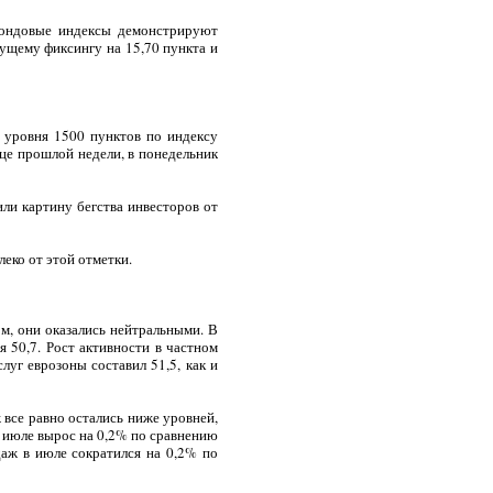
фондовые индексы демонстрируют
ущему фиксингу на 15,70 пункта и
 уровня 1500 пунктов по индексу
це прошлой недели, в понедельник
ли картину бегства инвесторов от
леко от этой отметки.
м, они оказались нейтральными. В
я 50,7. Рост активности в частном
луг еврозоны составил 51,5, как и
все равно остались ниже уровней,
 июле вырос на 0,2% по сравнению
даж в июле сократился на 0,2% по