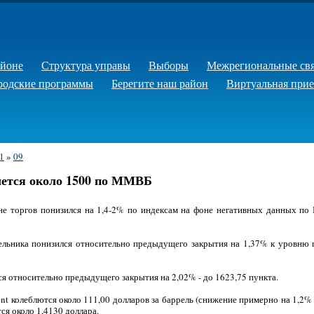
айоне
Структура управы
Выборы
Межрегиональные св
родские программы
Берегите наш район
Виртуальная при
1
»
09
лется около 1500 по ММВБ
не торгов понизился на 1,4-2% по индексам на фоне негативных данных по 
льника понизился относительно предыдущего закрытия на 1,37% к уровню 
я относительно предыдущего закрытия на 2,02% - до 1623,75 пункта.
nt колеблются около 111,00 долларов за баррель (снижение примерно на 1,2%
ся около 1,4130 доллара.