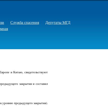
язи
Служба спасения
Депутаты МГД
емная
Европе и Китаю, свидетельствуют
предыдущего закрытия и составил
 к уровню предыдущего закрытия).