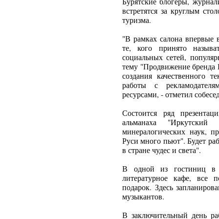
Бурятские блогеры, журнал
встретятся за круглым ст
туризма.
"В рамках салона впервые 
те, кого принято называт
социальных сетей, популяр
тему "Продвижение бренда 
создания качественного те
работы с рекламодателя
ресурсами, - отметил собесе
Состоится ряд презентац
альманаха "Иркутский 
минералогических наук, п
Руси много пьют". Будет ра
в стране чудес и света".
В одной из гостиниц в ц
литературное кафе, все 
подарок. Здесь запланиров
музыкантов.
В заключительный день ра