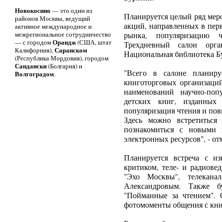
Новокосино
— это один из
Планируется целый ряд мер
районов Москвы, ведущий
акций, направленных в пер
активное международное и
межрегиональное сотрудничество
рынка, популяризацию 
Орандж
— с городом
(США, штат
Трехдневный салон орга
Саранском
Калифорния),
Национальная библиотека Б
(Республика Мордовия), городом
Сандански
(Болгария) и
"Всего в салоне планиру
Волгоградом
.
книготорговых организаций
наименований научно-поп
детских книг, изданных
популяризация чтения и по
Здесь можно встретиться
познакомиться с новыми 
электронных ресурсов", - от
Планируется встреча с из
критиком, теле- и радиове
"Эхо Москвы", телекана
Александровым. Также б
"Пойманные за чтением". О
фотомоменты общения с кни