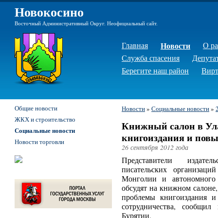
Новокосино
Восточный Административный Округ. Неофициальный сайт.
Главная
Новости
О р
Служба спасения
Депута
Берегите наш район
Вирт
Общие новости
Новости
»
Социальные новости
»
ЖКХ и строительство
Книжный салон в Ул
Социальные новости
книгоиздания и пов
Новости торговли
26 сентября 2012 года
Представители издател
писательских организаци
Монголии и автономного
обсудят на книжном салоне,
проблемы книгоиздания и
сотрудничества, сообщил 
Бурятии.