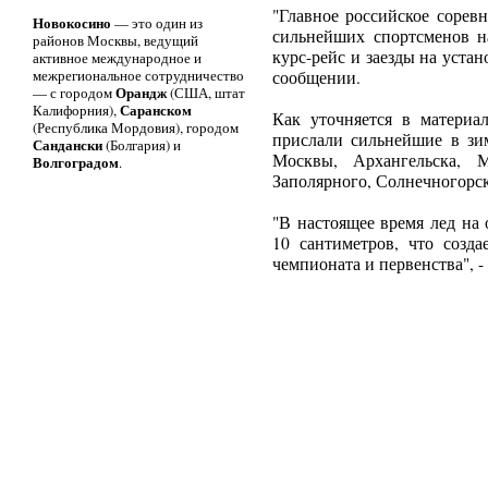
"Главное российское сорев
Новокосино
— это один из
сильнейших спортсменов н
районов Москвы, ведущий
курс-рейс и заезды на устан
активное международное и
межрегиональное сотрудничество
сообщении.
Орандж
— с городом
(США, штат
Саранском
Калифорния),
Как уточняется в материал
(Республика Мордовия), городом
прислали сильнейшие в зи
Сандански
(Болгария) и
Москвы, Архангельска, М
Волгоградом
.
Заполярного, Солнечногорск
"В настоящее время лед на 
10 сантиметров, что созда
чемпионата и первенства", -