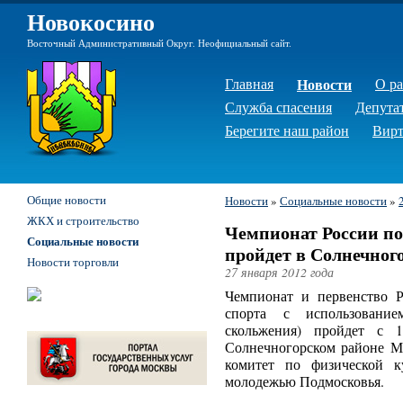
Новокосино
Восточный Административный Округ. Неофициальный сайт.
Главная
Новости
О р
Служба спасения
Депута
Берегите наш район
Вирт
Общие новости
Новости
»
Социальные новости
»
ЖКХ и строительство
Чемпионат России п
Социальные новости
пройдет в Солнечног
Новости торговли
27 января 2012 года
Чемпионат и первенство 
спорта с использовани
скольжения) пройдет с
Солнечногорском районе Мо
комитет по физической к
молодежью Подмосковья.