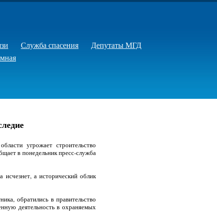
язи
Служба спасения
Депутаты МГД
емная
следие
области угрожает строительство
общает в понедельник пресс-служба
а исчезнет, а исторический облик
ика, обратились в правительство
енную деятельность в охраняемых