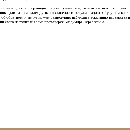
нии последних лет верующие своими руками возделывали землю и сохраняли 
тника давала нам надежду на сохранение и рекультивацию в будущем всего
т об обратном, и мы не можем равнодушно наблюдать эскалацию варварства 
нии слова настоятеля храма протоиерея Владимира Переслегина.