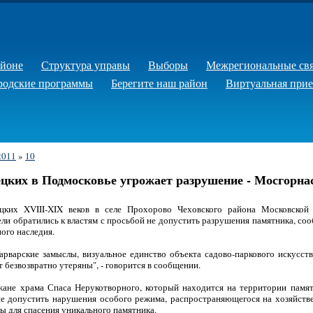
айоне
Структура управы
Выборы
Межрегиональные св
родские программы
Берегите наш район
Виртуальная при
2011
»
10
ецких в Подмосковье угрожает разрушение - Мосгорна
цких XVIII-XIX веков в селе Прохорово Чеховского района Московской 
ли обратились к властям с просьбой не допустить разрушения памятника, со
ого наследия.
арварские замыслы, визуальное единство объекта садово-паркового искусств
т безвозвратно утеряны", - говорится в сообщении.
ане храма Спаса Нерукотворного, который находится на территории памятн
не допустить нарушения особого режима, распространяющегося на хозяйств
ры для спасения уникального памятника.