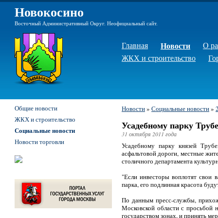
Новокосино
Восточный Административный Округ. Неофициальный сайт.
Главная
Новости
О р
ЖКХ и строительство
Го
Общие новости
Новости
»
Социальные новости
»
ЖКХ и строительство
Усадебному парку Труб
Социальные новости
31 октября 2011 года
Новости торговли
Усадебному парку князей Трубе
асфальтовой дороги, местные жите
столичного департамента культурн
"Если инвесторы воплотят свои в
парка, его подлинная красота буду
По данным пресс-службы, прихож
Московской области с просьбой 
государством зонах, и принять ме