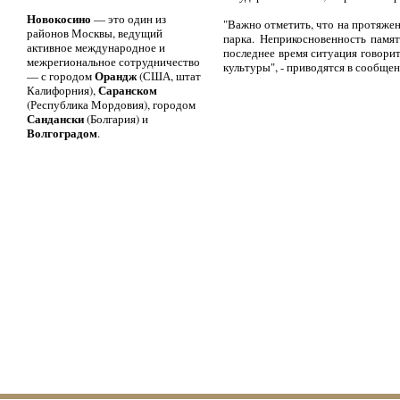
Новокосино
— это один из
"Важно отметить, что на протяже
районов Москвы, ведущий
парка. Неприкосновенность памя
активное международное и
последнее время ситуация говори
межрегиональное сотрудничество
культуры", - приводятся в сообще
Орандж
— с городом
(США, штат
Саранском
Калифорния),
(Республика Мордовия), городом
Сандански
(Болгария) и
Волгоградом
.