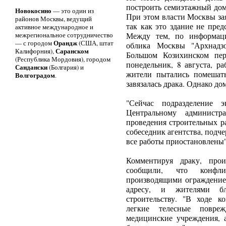
построить семиэтажный дом
Новокосино
— это один из
При этом власти Москвы зая
районов Москвы, ведущий
так как это здание не пред
активное международное и
межрегиональное сотрудничество
Между тем, по информаци
Орандж
— с городом
(США, штат
облика Москвы "Архнадзо
Саранском
Калифорния),
Большом Козихинском пер
(Республика Мордовия), городом
понедельник, 8 августа, р
Сандански
(Болгария) и
жители пытались помешать 
Волгоградом
.
завязалась драка. Однако до
"Сейчас подразделение 
Центральному администра
проведения строительных ра
собеседник агентства, подче
все работы приостановлены"
Комментируя драку, про
сообщили, что конфл
производящими ограждение
адресу, и жителями бл
строительству. "В ходе к
легкие телесные повре
медицинские учреждения, 