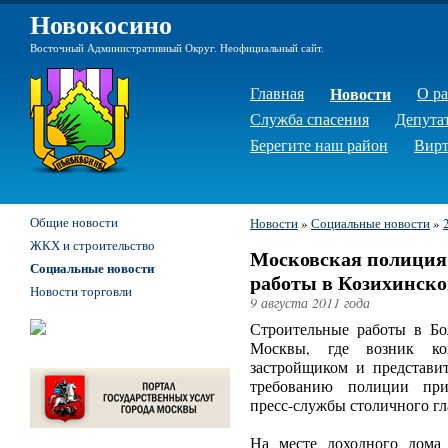
Новокосино
Восточный Административный Округ. Неофициальный сайт.
Главная
Новости
О р
Служба спасения
Депута
Берегите наш район
Вирт
Общие новости
Новости
»
Социальные новости
»
ЖКХ и строительство
Московская полиция
Социальные новости
работы в Козихинско
Новости торговли
9 августа 2011 года
Строительные работы в Бо
Москвы, где возник ко
застройщиком и представи
требованию полиции прио
пресс-службы столичного г
На месте доходного дома