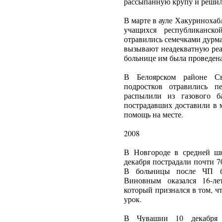
рассыпанную крупу и решили
В марте в ауле Хакуриноха
учащихся республиканско
отравились семечками дурм
вызывают неадекватную реа
больнице им была проведена
В Белоярском районе Св
подростков отравились п
распылили из газового б
пострадавших доставили в 
помощь на месте.
2008
В Новгороде в средней шк
декабря пострадали почти 70
В больницы после ЧП бы
Виновным оказался 16-ле
который признался в том, чт
урок.
В Чувашии 10 декабря