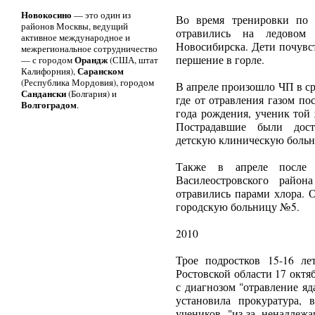
Новокосино
— это один из
Во время тренировки по 
районов Москвы, ведущий
отравились на ледовом
активное международное и
Новосибирска. Дети почувс
межрегиональное сотрудничество
Орандж
першение в горле.
— с городом
(США, штат
Саранском
Калифорния),
(Республика Мордовия), городом
В апреле произошло ЧП в с
Сандански
(Болгария) и
где от отравления газом по
Волгоградом
.
года рождения, ученик той
Пострадавшие были дос
детскую клиническую больн
Также в апреле после
Василеостровского район
отравились парами хлора. 
городскую больницу №5.
2010
Трое подростков 15-16 ле
Ростовской области 17 окт
с диагнозом "отравление я
установила прокуратура,
учеников "из-за ненадлежа