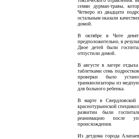
токсического отравления. 
семян дурман-травы, кото
Четверо из двадцати под
остальным оказали качеств
домой.
В октябре в Чите девять
предположительно, в резуль
Двое детей были госпита
отпустили домой.
В августе в лагере отдыха
таблетками семь подростко
проверки было устано
транквилизаторы из медпунк
для больного ребенка.
В марте в Свердловской 
краснотурьинской спецшкол
развитии были госпита
реанимацию после упот
происхождения.
Из детдома города Алапае