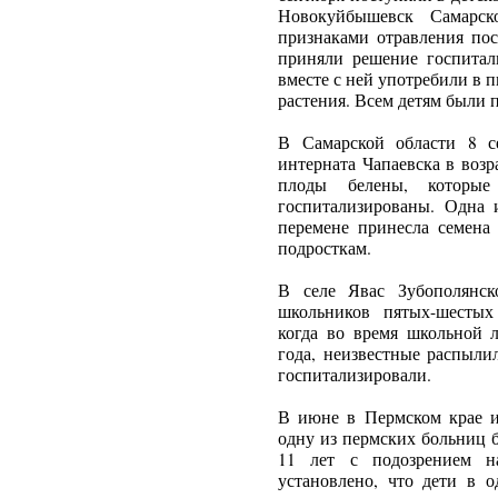
Новокуйбышевск Самарск
признаками отравления пос
приняли решение госпитал
вместе с ней употребили в 
растения. Всем детям были
В Самарской области 8 с
интерната Чапаевска в возр
плоды белены, которые
госпитализированы. Одна 
перемене принесла семена 
подросткам.
В селе Явас Зубополянск
школьников пятых-шестых
когда во время школьной 
года, неизвестные распыли
госпитализировали.
В июне в Пермском крае из
одну из пермских больниц б
11 лет с подозрением н
установлено, что дети в