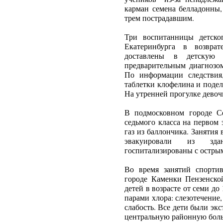
карман семена белладонны,
трем пострадавшим.
Три воспитанницы детско
Екатеринбурга в возвра
доставлены в детскую
предварительным диагнозом
По информации следствия
таблетки клофелина и поде
На утренней прогулке девочк
В подмосковном городе С
седьмого класса на первом
газ из баллончика. Занятия
эвакуировали из зд
госпитализированы с остры
Во время занятий спорти
городе Каменки Пензенской
детей в возрасте от семи до
парами хлора: слезотечение,
слабость. Все дети были э
центральную районную бол