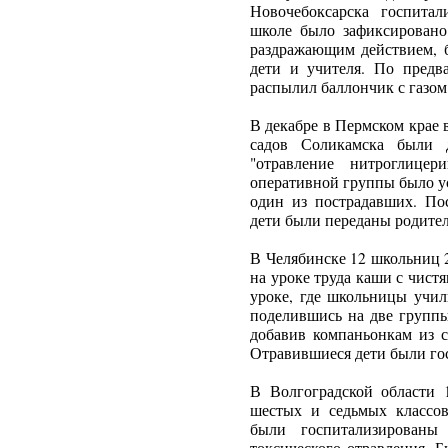
Новочебоксарска госпитал
школе было зафиксировано 
раздражающим действием, б
дети и учителя. По предва
распылил баллончик с газом
В декабре в Пермском крае 
садов Соликамска были 
"отравление нитроглицер
оперативной группы было ус
один из пострадавших. По
дети были переданы родител
В Челябинске 12 школьниц 
на уроке труда каши с чис
уроке, где школьницы учил
поделившись на две группы
добавив компаньонкам из 
Отравившиеся дети были го
В Волгоградской области 
шестых и седьмых классов
были госпитализирован