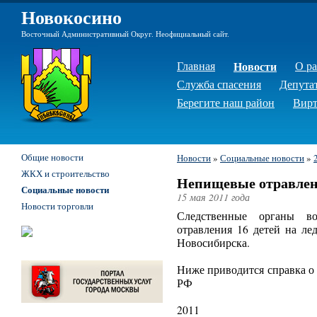
Новокосино
Восточный Административный Округ. Неофициальный сайт.
Главная
Новости
О р
Служба спасения
Депута
Берегите наш район
Вирт
Общие новости
Новости
»
Социальные новости
»
ЖКХ и строительство
Непищевые отравлени
Социальные новости
15 мая 2011 года
Новости торговли
Следственные органы в
отравления 16 детей на ле
Новосибирска.
Ниже приводится справка о
РФ
2011