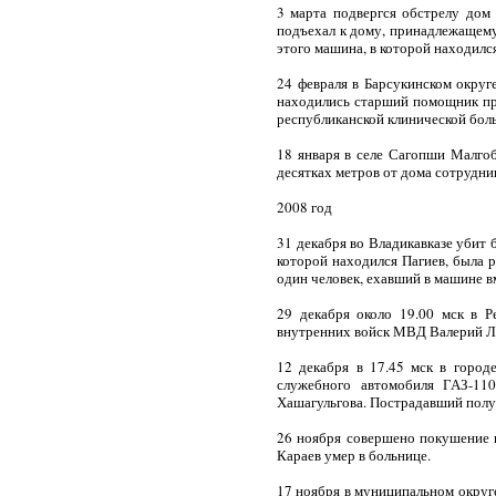
3 марта подвергся обстрелу дом
подъехал к дому, принадлежащему 
этого машина, в которой находился
24 февраля в Барсукинском округ
находились старший помощник пр
республиканской клинической бол
18 января в селе Сагопши Малгоб
десятках метров от дома сотрудни
2008 год
31 декабря во Владикавказе убит
которой находился Пагиев, была 
один человек, ехавший в машине вм
29 декабря около 19.00 мск в Р
внутренних войск МВД Валерий Лип
12 декабря в 17.45 мск в город
служебного автомобиля ГАЗ-11
Хашагульгова. Пострадавший полу
26 ноября совершено покушение н
Караев умер в больнице.
17 ноября в муниципальном округ