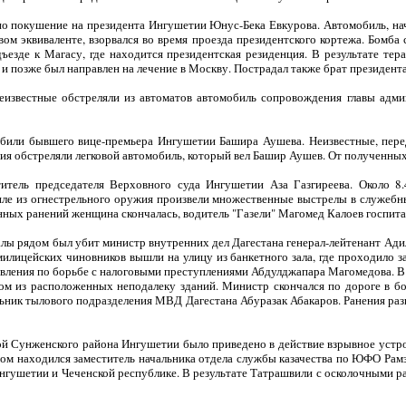
но покушение на президента Ингушетии Юнус-Бека Евкурова. Автомобиль, на
ом эквиваленте, взорвался во время проезда президентского кортежа. Бомба с
дъезде к Магасу, где находится президентская резиденция. В результате тер
и позже был направлен на лечение в Москву. Пострадал также брат президента
неизвестные обстреляли из автоматов автомобиль сопровождения главы адми
убили бывшего вице-премьера Ингушетии Башира Аушева. Неизвестные, пере
ия обстреляли легковой автомобиль, который вел Башир Аушев. От полученных
итель председателя Верховного суда Ингушетии Аза Газгиреева. Около 8
иле из огнестрельного оружия произвели множественные выстрелы в служебны
нных ранений женщина скончалась, водитель "Газели" Магомед Калоев госпита
калы рядом был убит министр внутренних дел Дагестана генерал-лейтенант Ад
милицейских чиновников вышли на улицу из банкетного зала, где проходило з
авления по борьбе с налоговыми преступлениями Абдулджапара Магомедова. В
ом из расположенных неподалеку зданий. Министр скончался по дороге в бо
льник тылового подразделения МВД Дагестана Абуразак Абакаров. Ранения ра
ой Сунженского района Ингушетии было приведено в действие взрывное устр
ором находился заместитель начальника отдела службы казачества по ЮФО Рам
гушетии и Чеченской республике. В результате Татрашвили с осколочными р