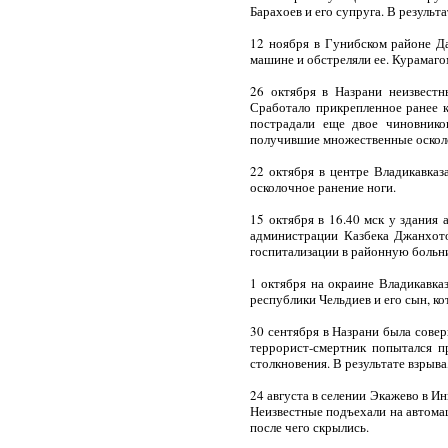
Барахоев и его супруга. В результ
12 ноября в Гунибском районе Д
машине и обстреляли ее. Курамагом
26 октября в Назрани неизвестн
Сработало прикрепленное ранее к
пострадали еще двое чиновнико
получившие множественные оскол
22 октября в центре Владикавка
осколочное ранение ноги.
15 октября в 16.40 мск у здани
администрации Казбека Джанхото
госпитализации в районную больн
1 октября на окраине Владикавка
республики Чельдиев и его сын, к
30 сентября в Назрани была сове
террорист-смертник попытался п
столкновения. В результате взрыва
24 августа в селении Экажево в 
Неизвестные подъехали на автомаш
после чего скрылись.