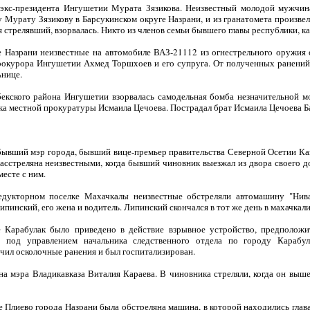
 экс-президента Ингушетии Мурата Зязикова. Неизвестный молодой мужчи
Мурату Зязикову в Барсукинском округе Назрани, и из гранатомета произвел
 стрелявший, взорвалась. Никто из членов семьи бывшего главы республики, как
е Назрани неизвестные на автомобиле ВАЗ-21112 из огнестрельного оружия 
окурора Ингушетии Ахмед Торшхоев и его супруга. От полученных ранений
ьнице.
екского района Ингушетии взорвалась самодельная бомба незначительной м
ка местной прокуратуры Исмаила Цечоева. Пострадал брат Исмаила Цечоева Б
 бывший мэр города, бывший вице-премьер правительства Северной Осетии Каз
расстреляна неизвестными, когда бывший чиновник выезжал из двора своего 
есте с ним.
едукторном поселке Махачкалы неизвестные обстреляли автомашину "Нива
инский, его жена и водитель. Липинский скончался в тот же день в махачкал
е Карабулак было приведено в действие взрывное устройство, предполож
0 под управлением начальника следственного отдела по городу Кара
чил осколочные ранения и был госпитализирован.
а мэра Владикавказа Виталия Караева. В чиновника стреляли, когда он вышел
е Плиево города Назрани была обстреляна машина, в которой находились гла