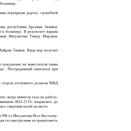
 больницу.
ники перекрыли дорогу служебной
ики республики Арсамак Зязиков.
 в больницу. В результате взрыва
связи Ингушетии Тимур Марзиев,
Майрам Тамаев. Вице-мэр получил
 покушение на заместителя главы
да". Пострадавший скончался при
го отдела уголовного розыска МВД
т, когда министр ехал на работу,
 машины ВАЗ-2110, взорвалась до
рист смертник погиб на месте.
и РФ от Ингушетии Иссе Костоеву.
ая его выстрелами из гранатомета,