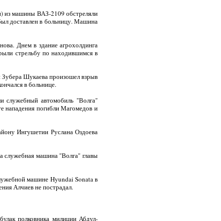
ан) из машины ВАЗ-2109 обстреляли
был доставлен в больницу. Машина
нова. Днем в здание агрохолдинга
рыли стрельбу по находившимся в
и Зубера Шукаева произошел взрыв
ончался в больнице.
ли служебный автомобиль "Волга"
е нападения погибли Магомедов и
айону Ингушетии Руслана Оздоева
на служебная машина "Волга" главы
лужебной машине Hyundai Sonata в
ения Алчиев не пострадал.
булак полковника милиции Абдул-