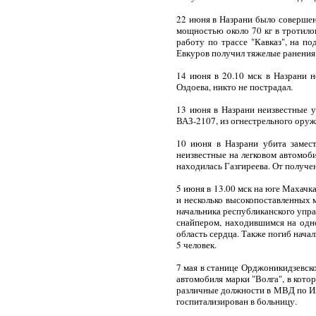
22 июня в Назрани было соверше
мощностью около 70 кг в тротилов
работу по трассе "Кавказ", на по
Евкуров получил тяжелые ранения 
14 июня в 20.10 мск в Назрани 
Оздоева, никто не пострадал.
13 июня в Назрани неизвестные 
ВАЗ-2107, из огнестрельного оруж
10 июня в Назрани убита замест
неизвестные на легковом автомоб
находилась Газгиреева. От получе
5 июня в 13.00 мск на юге Махач
и несколько высокопоставленных 
начальника республиканского упр
снайпером, находившимся на одн
область сердца. Также погиб нача
5 человек.
7 мая в станице Орджоникидзевск
автомобиля марки "Волга", в кот
различные должности в МВД по Ин
госпитализирован в больницу.