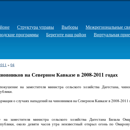
айоне
Структура управы
Выборы
Межрегиональные св
родские программы
Берегите наш район
Виртуальная при
2011
»
04
новников на Северном Кавказе в 2008-2011 годах
окушение на заместителя министра сельского хозяйства Дагестана, чин
ублики.
мация о случаях нападений на чиновников на Северном Кавказе в 2008-2011 
 на заместителя министра сельского хозяйства Дагестана Билала Ом
публики, около девяти часов утра неизвестный открыл огонь по Омаров