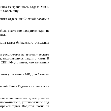
льника межрайонного отдела УФСБ
н в больницу.
ского отделения Счетной палаты в
иль, в котором находился один из
лись.
дома главы буйнакского отделения
а расстреляли из автоматического
ц, находившихся рядом с ними. В
и СКП РФ уточнили, что начальник
авного управления МВД по Северо-
нений Гапал Гаджиев скончался на
иональной политики, делам религии
дположительно, установленное под
огремел взрыв. Водитель погиб на