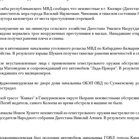
лужбы республиканского МВД сообщил, что неизвестные в г. Кизляре (Дагест
 заместитель мэра города Василий Наумочкин. Чиновник в тяжелом состоянии 
лутора километрах от места преступления сгоревшей.
окушение на экс-министра сельского хозяйства Дагестана Умалата Насрутди
мидова ворвались трое вооруженных преступников в масках. Нападавшие отк
нов получил ранения плеча и спины.
ьчике в автомашине начальника уголовного розыска МВД по Кабардино-Балкари
йства. В результате взрыва Шукаев получил тяжелые ранения конечностей и ск
але неустановленные лица с применением огнестрельного оружия обстреля
а Магомедова и сопровождавший его автомобиль "Лада-Приора". В результат
овождавших его милиционеров.
е Орджоникиздевская во дворе дома начальника ОБЭП ОВД по Сунженскому р
острадал.
ьной трассе "Кавказ" в Гамзуриевском округе Назрани неизвестными обстреля
огиб водитель, самого Колоева во время обстрела в машине не было.
ахачкалы Новом Хушете неизвестный из огнестрельного оружия выстрелил по с
седателя Народного собрания Дагестана Николай Алчиев. В результате покуш
Орджоникидзевская был подорван автомобиль начальника ГОВД города Кара