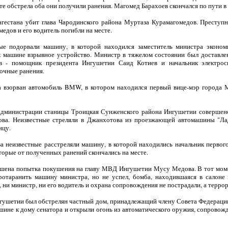
ате обстрела оба они получили ранения. Магомед Барахоев скончался по пути в
агестана убит глава Чародинского района Муртаза Курамагомедов. Преступ
едов и его водитель погибли на месте.
ые подорвали машину, в которой находился заместитель министра эконом
 машине взрывное устройство. Министр в тяжелом состоянии был доставлен
в - помощник президента Ингушетии Саид Котиев и начальник электро
очные ранения.
за взорван автомобиль BMW, в котором находился первый вице-мэр города 
я администрации станицы Троицкая Сунженского района Ингушетии совершено
ва. Неизвестные стреляли в Джанхотова из проезжающей автомашины "Ла
ицу.
за неизвестные расстреляли машину, в которой находились начальник перво
оторые от полученных ранений скончались на месте.
ршена попытка покушения на главу МВД Ингушетии Мусу Медова. В тот момен
ротаранить машину министра, но не успел, бомба, находившаяся в салоне
, ни министр, ни его водитель и охрана сопровождения не пострадали, а терро
Ингушетии был обстрелян частный дом, принадлежащий члену Совета Федераци
ине к дому сенатора и открыли огонь из автоматического оружия, сопровожд