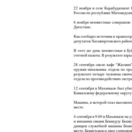
22 ноября в селе Карабудахкент
России по республике Магомедсаид
6 ноября неизвестные совершили 
Дагестане.
Как сообщил источник в правоохр
депутатов Хасавюртовского районн
В этот же день неизвестные в Бу
счетной палаты. В результате взры
28 сентября около кафе "Жасмин"
оружия начальника отдела по пр
результате четыре человека скон
отдела по противодействию экстре
12 сентября в Махачкале был уби
Кавказскому федеральному округу
Машина, в которой ехал высокопо
месте.
4 сентября в 9.00 в Махачкале на
и внешним связям Бекмурзу Бекму
днищем служебной машины Бекмурз
месте, Бекмурзаев и двое сопрово