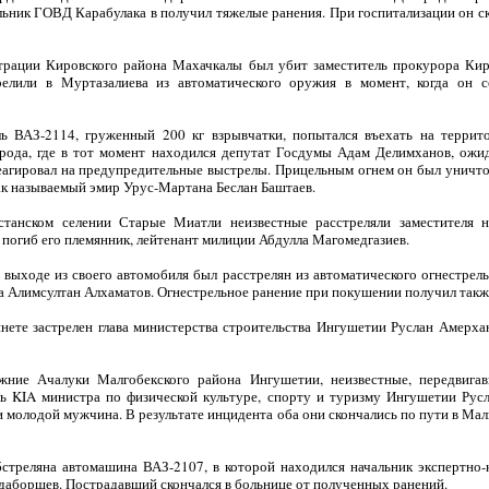
ьник ГОВД Карабулака в получил тяжелые ранения. При госпитализации он ск
страции Кировского района Махачкалы был убит заместитель прокурора Ки
релили в Муртазалиева из автоматического оружия в момент, когда он с
ь ВАЗ-2114, груженный 200 кг взрывчатки, попытался въехать на терри
орода, где в тот момент находился депутат Госдумы Адам Делимханов, ожи
еагировал на предупредительные выстрелы. Прицельным огнем он был уничто
ак называемый эмир Урус-Мартана Беслан Баштаев.
естанском селении Старые Миатли неизвестные расстреляли заместителя
 погиб его племянник, лейтенант милиции Абдулла Магомедгазиев.
и выходе из своего автомобиля был расстрелян из автоматического огнестрел
а Алимсултан Алхаматов. Огнестрельное ранение при покушении получил такж
инете застрелен глава министерства строительства Ингушетии Руслан Амерх
жние Ачалуки Малгобекского района Ингушетии, неизвестные, передвига
ь KIA министра по физической культуре, спорту и туризму Ингушетии Русл
и молодой мужчина. В результате инцидента оба они скончались по пути в М
бстреляна автомашина ВАЗ-2107, в которой находился начальник экспертно
аборшев. Пострадавший скончался в больнице от полученных ранений.