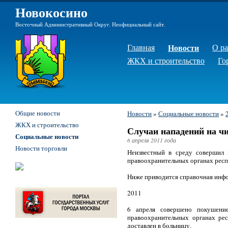
Новокосино
Восточный Административный Округ. Неофициальный сайт.
Главная
Новости
О р
ЖКХ и строительство
Го
Общие новости
Новости
»
Социальные новости
»
ЖКХ и строительство
Случаи нападений на чи
Социальные новости
6 апреля 2011 года
Новости торговли
Неизвестный в среду совершил п
правоохранительных органах респ
Ниже приводится справочная инфор
2011
6 апреля совершено покушение
правоохранительных органах рес
доставлен в больницу.