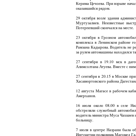
Керима Цечоева. При взрыве начал
оказавшийся рядом.
29 октября возле здания админи
Муртузалиев. Неизвестные выст
Потерпевший скончался на месте.
23 октября в Грозном автомобил
комплекса в Ленинском районе г
Рамзана Кадырова. Водитель не р
за рулем автомашины находился т
27 сентября в 19.10 мск в даг
Алимсолтана Атуева. Вместе с ним
27 сентября в 20.15 в Москве пр
Хасавюртовского района Дагестан
12 августа Магасе в рабочем каб
Амерханов.
16 июля около 08.00 в селе Ни
обстреляли служебный автомобил
водитель министра Муса Чахкиев 
больницу.
7 июля в центре Назрани была о
Ингушетии полковник Магомед Гад