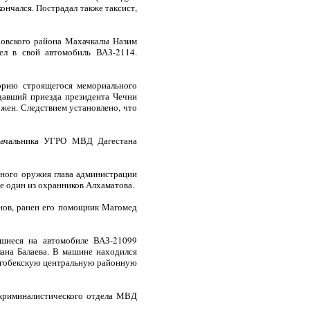
ончался. Пострадал также таксист,
ровского района Махачкалы Назим
ел в свой автомобиль ВАЗ-2114.
торию строящегося мемориального
давший приезда президента Чечни
жен. Следствием установлено, что
 начальника УГРО МВД Дагестана
ьного оружия глава администрации
е один из охранников Алхаматова.
анов, ранен его помощник Магомед
вшиеся на автомобиле ВАЗ-21099
ана Балаева. В машине находился
алгобекскую центральную районную
-криминалистического отдела МВД