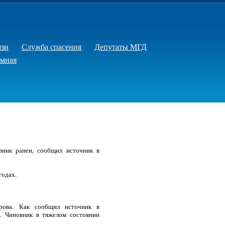
язи
Служба спасения
Депутаты МГД
емная
овник ранен, сообщил источник в
годах.
арова. Как сообщил источник в
у. Чиновник в тяжелом состоянии