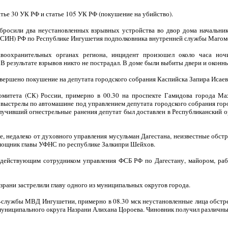
тье 30 УК РФ и статье 105 УК РФ (покушение на убийство).
 бросили два неустановленных взрывных устройства во двор дома начальник
СИН) РФ по Республике Ингушетия подполковника внутренней службы Магоме
воохранительных органах региона, инцидент произошел около часа ноч
В результате взрывов никто не пострадал. В доме были выбиты двери и оконны
овершено покушение на депутата городского собрания Каспийска Запира Исаев
митета (СК) России, примерно в 00.30 на проспекте Гамидова города Ма
 выстрелы по автомашине под управлением депутата городского собрания гор
лучивший огнестрельные ранения депутат был доставлен в Республиканский 
ле, недалеко от духовного управления мусульман Дагестана, неизвестные обстр
мощник главы УФНС по республике Залкипри Шейхов.
действующим сотрудником управления ФСБ РФ по Дагестану, майором, ра
азрани застрелили главу одного из муниципальных округов города.
с-службы МВД Ингушетии, примерно в 08.30 мск неустановленные лица обстр
униципального округа Назрани Алихана Цороева. Чиновник получил различные