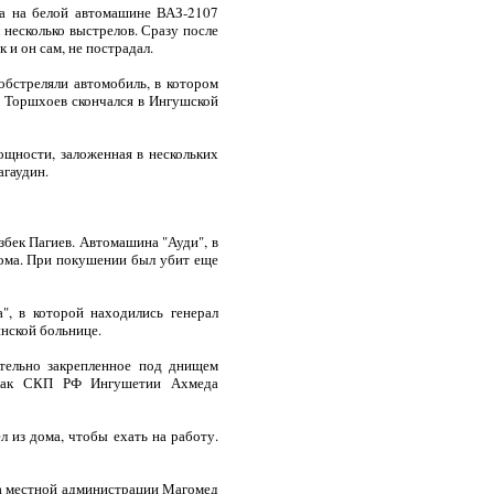
на на белой автомашине ВАЗ-2107
 несколько выстрелов. Сразу после
 и он сам, не пострадал.
обстреляли автомобиль, в котором
 Торшхоев скончался в Ингушской
ощности, заложенная в нескольких
агаудин.
бек Пагиев. Автомашина "Ауди", в
дома. При покушении был убит еще
", в которой находились генерал
инской больнице.
ительно закрепленное под днищем
булак СКП РФ Ингушетии Ахмеда
 из дома, чтобы ехать на работу.
ва местной администрации Магомед