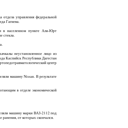
а отдела управления федеральной
да Гагиева.
и в населенном пункте Али-Юрт
е стекла.
а.
хачкалы неустановленное лицо из
ода Каспийск Республики Дагестан
ортопедотравматологический центр
еляли машину Nissan. В результате
ботающим в отделе экономической
еляли машину марки ВАЗ-2112 под
 ранения, от которых скончался.