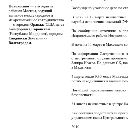
Новокосино
— это один из
Возбуждено уголовное дело по ста
районов Москвы, ведущий
активное международное и
В ночь на 17 марта неизвестные
межрегиональное сотрудничество
службы исполнения наказаний (УФ
Орандж
— с городом
(США, штат
Саранском
Калифорния),
По сообщению источника в пра
(Республика Мордовия), городом
Назрановского района Ингушетии. 
Сандански
(Болгария) и
Волгоградом
.
В ночь на 11 марта в Махачкале с
По информации Следственного ко
огнестрельного оружия произвело
Запира Исаева. По данным СК, по
в Махачкале.
4 марта около 9.30 мск в Махачка
погиб находившийся в машине по
Погибший одновременно являлся 
безопасности.
31 января неизвестные в центре Н
Как сообщил представитель прес
управлением главы Центрального м
2010