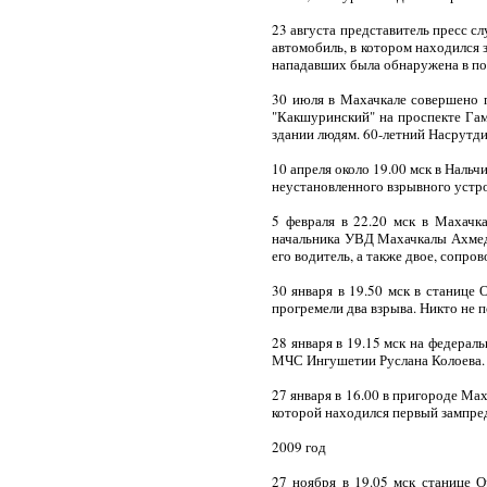
23 августа представитель пресс с
автомобиль, в котором находился
нападавших была обнаружена в по
30 июля в Махачкале совершено п
"Какшуринский" на проспекте Га
здании людям. 60-летний Насрутди
10 апреля около 19.00 мск в Нал
неустановленного взрывного устро
5 февраля в 22.20 мск в Махачк
начальника УВД Махачкалы Ахмед
его водитель, а также двое, сопр
30 января в 19.50 мск в станиц
прогремели два взрыва. Никто не п
28 января в 19.15 мск на федерал
МЧС Ингушетии Руслана Колоева. П
27 января в 16.00 в пригороде М
которой находился первый зампред
2009 год
27 ноября в 19.05 мск станице 