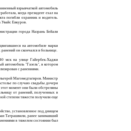
чиненный взрывчаткой автомобиль
работала, когда президент ехал на
акта погибли охранник и водитель.
 Увайс Евкуров.
нистрации города Назрань Бейали
двигавшиеся на автомобиле марки
 ранений он скончался в больнице.
.40 мск на улице Гайербек-Хаджи
й автомобиль "Газель", в котором
лизирован с ранениями.
ильгерей Магомедтагиров. Министр
астолье по случаю свадьбы дочери
 этот момент они были обстреляны
льницу от ранений, полученных в
зной степени тяжести получили еще
ойство, установленное под днищем
зан Татрашвили, ранее занимавший
анениями в тяжелом состоянии был