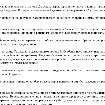
 Карабудахкентского района Дагестана взрыв прогремел возле машины нача
а Гаджиева. В результате нападения Гаджиев получил ранения и был доставле
покушение на депутата Хасавюртовского районного собрания и главу буйнак
анительных органах республики, неизвестные в Хасавюрте обстреляли автомоб
ого собрания. Чиновник с ранениями доставлен в больницу, нападавшие скры
йнакске забросили взрывное устройство неустановленного образца во двор 
ва жертв и пострадавших нет.
 на улице Гамидова в дагестанском городе Избербаше неустановленные лиц
отиводействию экстремизму Раджапа Рамазанова, его заместителя и трех ли
чались, одно гражданское лицо госпитализировано. В управлении информаци
мизму скончался в больнице.
т начальник первого межрегионального отдела по борьбе с экстремизмом Гл
 Гапал Гаджиев.
ставленный милиционер, была расстреляна неизвестными. От полученных ра
 улице Мира совершено покушение на республиканского министра по делам нац
рзаева. Неустановленные лица привели в действие взрывное устройство, пре
аева. Когда чиновник, направляясь на работу, выехал из своего двора, пр
ждавших его лиц доставлены в больницу.