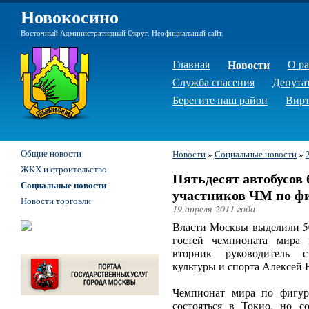
Новокосино
Восточный Административный Округ. Неофициальный сайт.
Главная
Новости
О р
Служба спасения
Депута
Берегите наш район
Вирт
Общие новости
Новости
»
Социальные новости
»
ЖКХ и строительство
Пятьдесят автобусов 
Социальные новости
участников ЧМ по ф
Новости торговли
19 апреля 2011 года
Власти Москвы выделили 50
гостей чемпионата мира
вторник руководитель с
культуры и спорта Алексей 
Чемпионат мира по фигур
состояться в Токио, но с