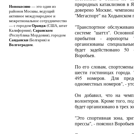
природных катаклизмов в Я
Новокосино
— это один из
доверено Москве, чемпиона
районов Москвы, ведущий
"Мегаспорт" на Ходынском 
активное международное и
межрегиональное сотрудничество
Орандж
— с городом
(США, штат
"Транспортное обслуживани
Саранском
Калифорния),
системе "шаттл". Основно
(Республика Мордовия), городом
прибытия - аэропорты "
Сандански
(Болгария) и
организованы специальны
Волгоградом
.
будет задействовано 50 
Воробьев.
По его словам, спортсмен
шести гостиницах города. 
495 номеров. Для пред
одноместных номеров", - ут
Он добавил, что на чемп
волонтеров. Кроме того, п
будет организовано в трех з
"Это спортивная зона, зри
прессы", - пояснил Воробьев