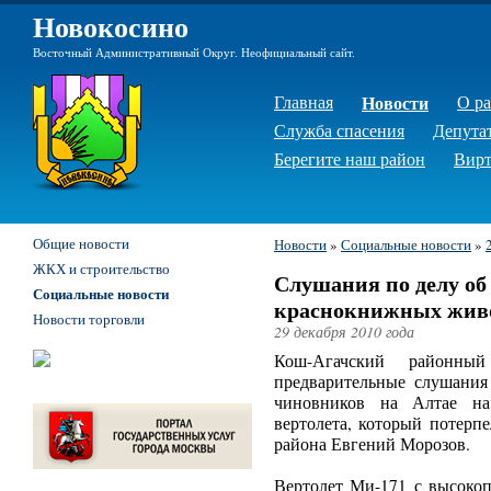
Новокосино
Восточный Административный Округ. Неофициальный сайт.
Главная
Новости
О р
Служба спасения
Депута
Берегите наш район
Вирт
Общие новости
Новости
»
Социальные новости
»
ЖКХ и строительство
Слушания по делу об
Социальные новости
краснокнижных живо
Новости торговли
29 декабря 2010 года
Кош-Агачский районны
предварительные слушания
чиновников на Алтае н
вертолета, который потерп
района Евгений Морозов.
Вертолет Ми-171 с высоко