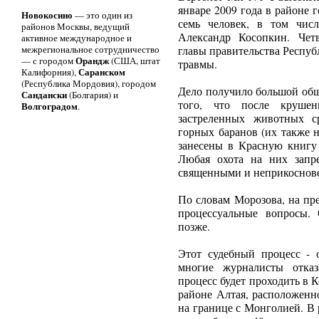
январе 2009 года в районе 
Новокосино
— это один из
семь человек, в том чис
районов Москвы, ведущий
Александр Косопкин. Четв
активное международное и
межрегиональное сотрудничество
главы правительства Респу
Орандж
— с городом
(США, штат
травмы.
Саранском
Калифорния),
(Республика Мордовия), городом
Дело получило большой общ
Сандански
(Болгария) и
того, что после круше
Волгоградом
.
застреленных животных с
горных баранов (их также 
занесены в Красную книг
Любая охота на них запр
священными и неприкоснове
По словам Морозова, на пр
процессуальные вопросы.
позже.
Этот судебный процесс -
многие журналисты отказ
процесс будет проходить в 
районе Алтая, расположенн
на границе с Монголией. В 