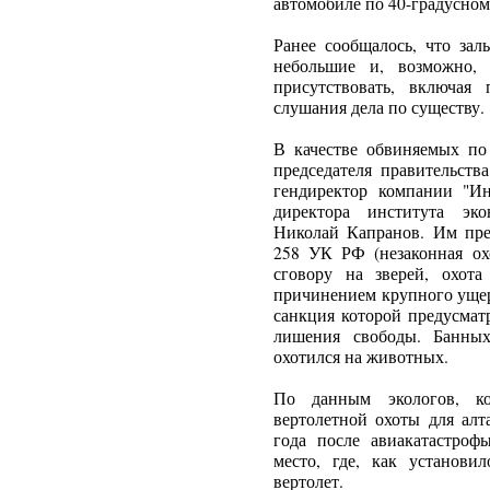
автомобиле по 40-градусном
Ранее сообщалось, что зал
небольшие и, возможно,
присутствовать, включая
слушания дела по существу.
В качестве обвиняемых по
председателя правительст
гендиректор компании "Ин
директора института эк
Николай Капранов. Им пре
258 УК РФ (незаконная ох
сговору на зверей, охот
причинением крупного ущер
санкция которой предусмат
лишения свободы. Банных
охотился на животных.
По данным экологов, ко
вертолетной охоты для алт
года после авиакатастроф
место, где, как установил
вертолет.