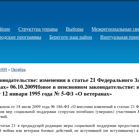
айоне
Структура управы
Выборы
Межрегиональные св
родские программы
Берегите наш район
Виртуальная при
2009
»
Октябрь
онодательстве: изменения в статье 21 Федерального З
ах» 06.10.2009Новое в пенсионном законодательстве: и
 12 января 1995 года № 5-ФЗ «О ветеранах»
коном от 18 июля 2009 года № 186-ФЗ «О внесении изменений в статью 21 Ф
ния мер социальной поддержки супругам погибших (умерших) участников
твий.
статьи 21 в предыдущей редакции меры социальной поддержки предоставля
й войны или ветерана боевых действий, не вступившей (не вступившему)