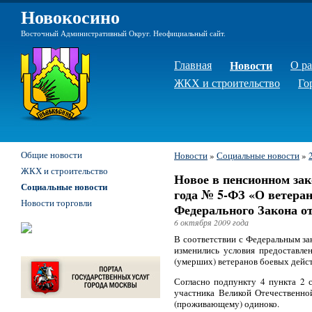
Новокосино
Восточный Административный Округ. Неофициальный сайт.
Главная
Новости
О р
ЖКХ и строительство
Го
Общие новости
Новости
»
Социальные новости
»
ЖКХ и строительство
Новое в пенсионном зак
Социальные новости
года № 5-ФЗ «О ветеран
Новости торговли
Федерального Закона от
6 октября 2009 года
В соответствии с Федеральным за
изменились условия предоставле
(умерших) ветеранов боевых дейс
Согласно подпункту 4 пункта 2 
участника Великой Отечественно
(проживающему) одиноко.