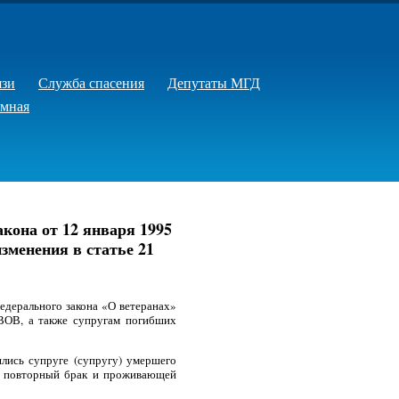
язи
Служба спасения
Депутаты МГД
емная
акона от 12 января 1995
зменения в статье 21
едерального закона «О ветеранах»
 ВОВ, а также супругам погибших
лись супруге (супругу) умершего
 в повторный брак и проживающей