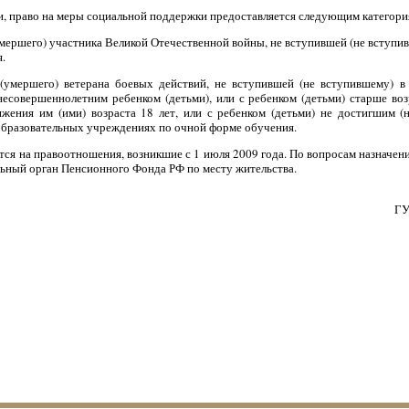
и, право на меры социальной поддержки предоставляется следующим категори
умершего) участника Великой Отечественной войны, не вступившей (не вступи
.
 (умершего) ветерана боевых действий, не вступившей (не вступившему)
есовершеннолетним ребенком (детьми), или с ребенком (детьми) старше воз
жения им (ими) возраста 18 лет, или с ребенком (детьми) не достигшим (
бразовательных учреждениях по очной форме обучения.
ся на правоотношения, возникшие с 1 июля 2009 года. По вопросам назначе
льный орган Пенсионного Фонда РФ по месту жительства.
ГУ