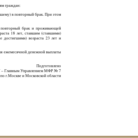
ям граждан:
вшему) в повторный брак. При этом
 в повторный брак и проживающей
раста 18 лет, ставшим (ставшими)
не достигшими) возраста 23 лет и
ния ежемесячной денежной выплаты
Подготовлено
 – Главным Управлением МФР № 7
по г.Москве и Московской области