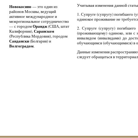
Учитывая изменения данной стать
Новокосино
— это один из
районов Москвы, ведущий
1. Супруге (супругу) погибшего (
активное международное и
одинокое проживание не требуется
межрегиональное сотрудничество
Орандж
— с городом
(США, штат
2. Супруге (супругу) погибшего
Саранском
Калифорния),
(проживающему) одиноко, или с н
(Республика Мордовия), городом
инвалидом (инвалидами) до дости
Сандански
(Болгария) и
обучающимся (обучающимися) в о
Волгоградом
.
Данные изменения распространяют
следует обращаться в территориа