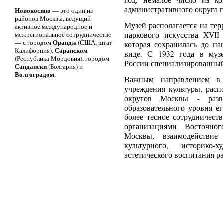
год, немалое число из к
административного округа 
Новокосино
— это один из
районов Москвы, ведущий
Музей располагается на те
активное международное и
межрегиональное сотрудничество
паркового искусства XVII
Орандж
— с городом
(США, штат
которая сохранилась до н
Саранском
Калифорния),
виде. С 1932 года в музе
(Республика Мордовия), городом
России специализированный
Сандански
(Болгария) и
Волгоградом
.
Важным направлением в р
учреждения культуры, рас
округов Москвы - разв
образовательного уровня е
более тесное сотрудничест
организациями Восточног
Москвы, взаимодействи
культурного, историко-х
эстетического воспитания р