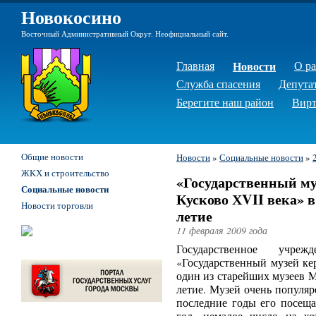
Новокосино
Восточный Административный Округ. Неофициальный сайт.
Главная
Новости
О р
Служба спасения
Депута
Берегите наш район
Вирт
Общие новости
Новости
»
Социальные новости
»
ЖКХ и строительство
«Государственный му
Социальные новости
Кусково ХVII века» в 
Новости торговли
летие
11 февраля 2009 года
Государственное учре
«Государственный музей ке
один из старейших музеев Мо
летие. Музей очень популяр
последние годы его посеща