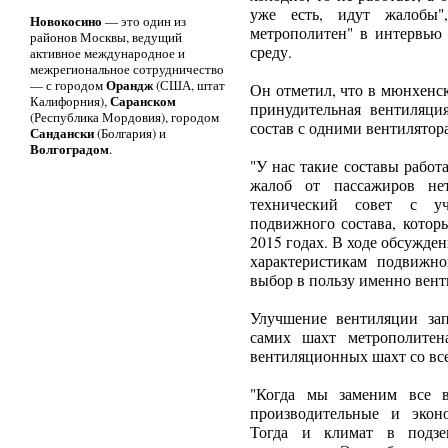
уже есть, идут жалобы"
Новокосино
— это один из
метрополитен" в интервью 
районов Москвы, ведущий
среду.
активное международное и
межрегиональное сотрудничество
Орандж
— с городом
(США, штат
Он отметил, что в мюнхенс
Саранском
Калифорния),
принудительная вентиляци
(Республика Мордовия), городом
состав с одними вентилятор
Сандански
(Болгария) и
Волгоградом
.
"У нас такие составы рабо
жалоб от пассажиров не
технический совет с уч
подвижного состава, котор
2015 годах. В ходе обсужде
характеристикам подвижн
выбор в пользу именно вент
Улучшение вентиляции зап
самих шахт метрополитен
вентиляционных шахт со вс
"Когда мы заменим все в
производительные и экон
Тогда и климат в подзе