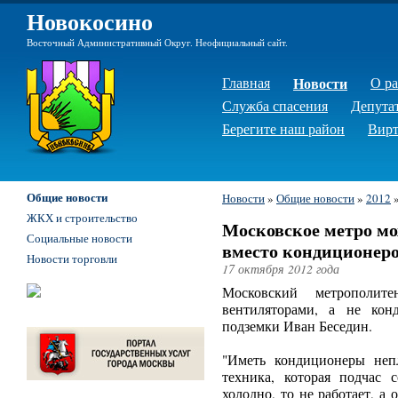
Новокосино
Восточный Административный Округ. Неофициальный сайт.
Главная
Новости
О р
Служба спасения
Депута
Берегите наш район
Вирт
Общие новости
Новости
»
Общие новости
»
2012
ЖКХ и строительство
Московское метро мо
Социальные новости
вместо кондиционер
Новости торговли
17 октября 2012 года
Московский метрополит
вентиляторами, а не кон
подземки Иван Беседин.
"Иметь кондиционеры неп
техника, которая подчас 
холодно, то не работает, а