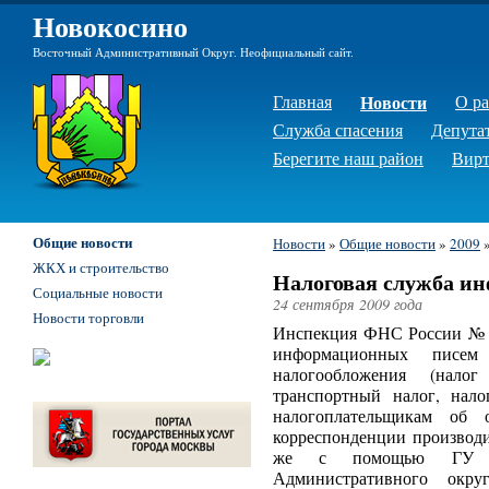
Новокосино
Восточный Административный Округ. Неофициальный сайт.
Главная
Новости
О р
Служба спасения
Депута
Берегите наш район
Вирт
Общие новости
Новости
»
Общие новости
»
2009
ЖКХ и строительство
Налоговая служба и
Социальные новости
24 сентября 2009 года
Новости торговли
Инспекция ФНС России № 2
информационных писем 
налогообложения (нало
транспортный налог, нал
налогоплательщикам об 
корреспонденции производит
же с помощью ГУ «И
Административного окр