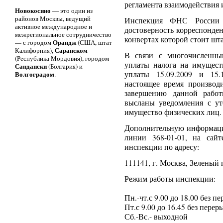
регламента взаимодействия
Новокосино
— это один из
районов Москвы, ведущий
Инспекция ФНС России
активное международное и
достоверность корреспонде
межрегиональное сотрудничество
конвертах которой стоит ш
Орандж
— с городом
(США, штат
Саранском
Калифорния),
В связи с многочисленны
(Республика Мордовия), городом
уплаты налога на имущест
Сандански
(Болгария) и
Волгоградом
уплаты 15.09.2009 и 15.
.
настоящее время производ
завершению данной работ
высланы уведомления с у
имущество физических лиц.
Дополнительную информаци
линии 368-01-01, на сай
инспекции по адресу:
111141, г. Москва, Зеленый п
Режим работы инспекции:
Пн.-чт.с 9.00 до 18.00 без п
Пт.с 9.00 до 16.45 без перер
Сб.-Вс.- выходной