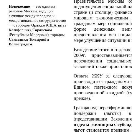
Правительства Москвы 
Новокосино
— это один из
недопущения социальной на
районов Москвы, ведущий
стране (и столице) финанс
активное международное и
мировым экономическим к
межрегиональное сотрудничество
гражданам мер социально
Орандж
— с городом
(США, штат
форме денежных вы
Саранском
Калифорния),
предоставления мер социа
(Республика Мордовия), городом
Сандански
(Болгария) и
мере улучшения ситуации в 
Волгоградом
.
Вследствие этого в отдела
2009г. приостанавливае
перечислении социальны
заявлений также приостанов
Оплата ЖКУ за следующи
производиться гражданами в
Едином платежном доку
произведенной скидкой (с
прежде).
Гражданам, переоформившим
поддержки (льготы) 
(представившим Заявле
отделы жилищных субсид
льгот становится прежним,