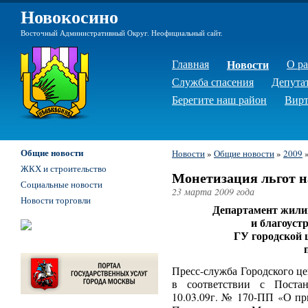
Новокосино
Восточный Административный Округ. Неофициальный сайт.
Главная
Новости
О р
Служба спасения
Депута
Берегите наш район
Вирт
Общие новости
Новости
»
Общие новости
»
2009
ЖКХ и строительство
Монетизация льгот 
Социальные новости
23 марта 2009 года
Новости торговли
Департамент жили
и благоуст
ГУ городской
Пресс-служба Городского ц
в соответствии с Поста
10.03.09г. № 170-ПП «О пр